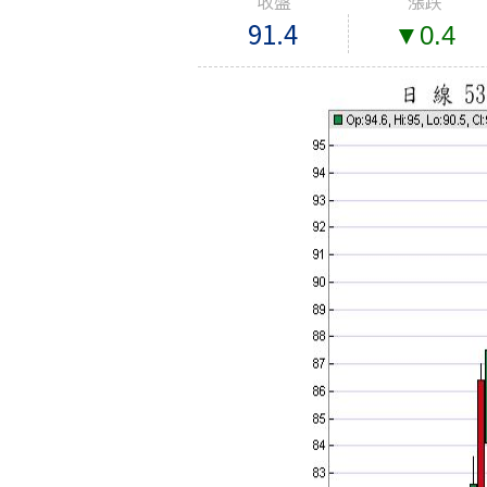
收盤
漲跌
91.4
▼0.4