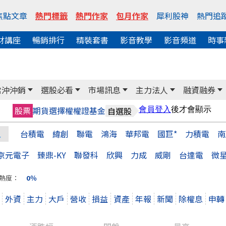
焦點文章
熱門標籤
熱門作家
包月作家
犀利股神
熱門追
財講座
暢銷排行
精裝套書
影音教學
影音頻道
時事
當沖沖銷
選股必看
市場訊息
主力法人
融資融券
股票
期貨
選擇權
權證
基金
自選股
台積電
緯創
聯電
鴻海
華邦電
國巨*
力積電
南
京元電子
臻鼎-KY
聯發科
欣興
力成
威剛
台達電
微
熱度：
0％
外資
主力
大戶
營收
損益
資產
年報
新聞
除權息
申轉