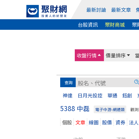
最新討論
最新文章
台股資訊
聚財商城
聚
收盤行情
價量排序
神達
日月光投控
華通
鈺創
5388 中磊
電子中游-網通類
觀測
個股
文章
線圖
股價
資券
法人