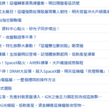
亮牌！這檔轉單黑馬爆量衝，明日開盤看這訊號
紅太瘋狂！這檔強勢反彈股展現驚人韌性，明天搭當沖大戶順風
台指也聊聯電
，資料中心點火，矽光子同步噴出！
下，收盤驗證準不準？
衝，特化族群大暴動！『這檔雙位數妖股』剛突破
續飆！生技展明日登場，記憶體族群起飛，低軌衛星爆單
5%！SpaceX點火，AI材料爆單，大戶瘋搶成熟製程
停！DRAM大反彈，殺入SpaceX鏈，明天這幾檔「亮燈預備」
tex電腦展，一整個禮拜的操作方法
後程式選股
五漲、先進封裝買盤湧入，42K之後主力鎖定的改成這族群…
00G光模組、低軌衛星，資金轉進這幾檔營收怪物…