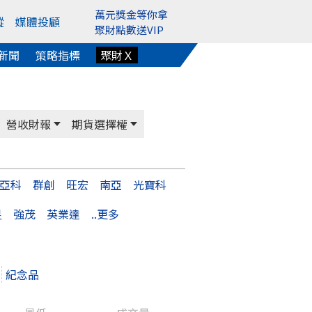
萬元獎金等你拿
蹤
媒體投顧
聚財點數送VIP
新聞
策略指標
聚財Ｘ
營收財報
期貨選擇權
亞科
群創
旺宏
南亞
光寶科
星
強茂
英業達
..更多
紀念品