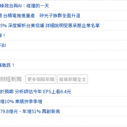
6 地緣政治與AI：碰撞的一天
爾 台積電推進量產 矽光子族群全面升溫
5% 深度解析台美協議 詳細說明受惠承壓企業名單
線！
BI
漲敢跌！
 財經新聞
更多個股新聞
搜尋新聞全文
於預期 分析師估今年 EPS上看6.4元
增10% 業績拚季季增
79.8億元、年增51% 再創新高