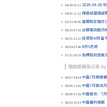
2026-04-2
04/26 01:12
輝達結盟邁威
04/01 11:22
當關稅定錨在1
02/13 06:40
台積電挑戰月
08/23 07:43
投資新AI財富不
08/21 12:32
8月5虎將
08/04 07:46
指標股就是敢
07/31 08:29
個股新聞及公告 by
中磊7月業績優
08/07 04:54
中磊7月營收月
08/06 17:06
中磊營收／7月
08/06 07:39
中磊獲利喊衝
08/02 16:53