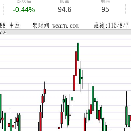
漲跌幅
開盤
最高
94.6
95
-0.44%