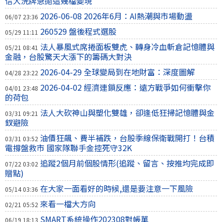
信大洗牌急拋這幾檔變現
2026-06-08 2026年6月：AI熱潮與市場動盪
06/07 23:36
260529 盤後程式選股
05/29 11:11
法人暴風式席捲面板雙虎、轉身冷血斬倉記憶體與
05/21 08:41
金融，台股驚天大漲下的籌碼大對決
2026-04-29 全球變局到在地財富：深度圖解
04/28 23:22
2026-04-02 經濟連鎖反應：遠方戰爭如何衝擊你
04/01 23:48
的荷包
法人大砍神山與塑化雙雄，卻逢低狂掃記憶體與金
03/31 09:21
釵避險
油價狂飆、費半補跌，台股季線保衛戰開打！台積
03/31 03:52
電撐盤救市 國家隊聯手金控死守32K
追蹤2個月前個股情形(追蹤、留言、按推均完成即
07/22 03:02
贈點)
在大家一面看好的時候,還是要注意一下風險
05/14 03:36
來看一檔大方向
02/21 05:52
SMART系統操作202308對帳單
06/19 18:13