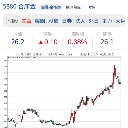
5880 合庫金
金融-金控類
觀測熱度：
0％
個股
文章
線圖
股價
資券
法人
外資
主力
大戶
收盤
漲跌
漲跌幅
開盤
26.2
26.1
▲0.10
0.38%