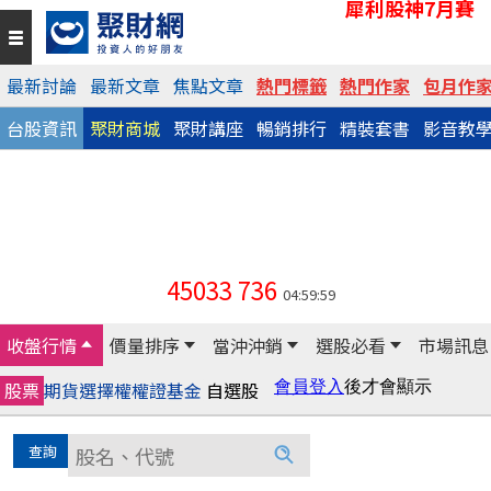
犀利股神7月賽
最新討論
最新文章
焦點文章
熱門標籤
熱門作家
包月作
台股資訊
聚財商城
聚財講座
暢銷排行
精裝套書
影音教
45033
736
04:59:59
收盤行情
價量排序
當沖沖銷
選股必看
市場訊息
股票
期貨
選擇權
權證
基金
自選股