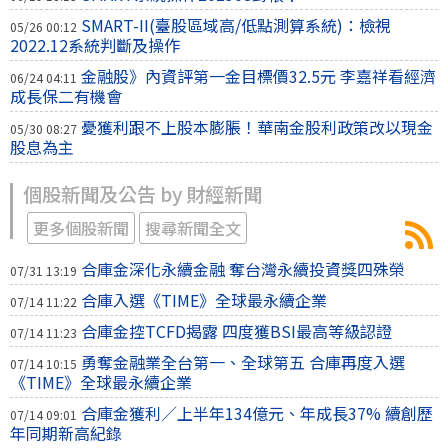
SMART-II(臺股區域高/低點測算系統)：檢視
05/26 00:12
2022.12系統判斷及操作
金融股》內資評第一金目標價32.5元 李嘉祥看經濟
06/24 04:11
成長保二有機會
憂獲利跟不上股本膨脹！華南金股利政策改以現金
05/30 08:27
股息為主
個股新聞及公告 by 財經新聞
更多個股新聞
搜尋新聞全文
合庫金深化永續金融 奪台灣永續投資獎四殊榮
07/31 13:19
合庫入選《TIME》全球最永續企業
07/14 11:22
合庫金控TCFD揭露 四度獲BSI最高等級認證
07/14 11:23
勇奪金融業全台第一、全球第五 合庫再度入選
07/14 10:15
《TIME》全球最永續企業
合庫金獲利／上半年134億元、年成長37% 續創歷
07/14 09:01
年同期新高紀錄