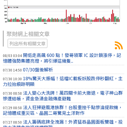
聚財網上相關文章
列出所有相關文章
開低走高飆 600 點！發哥領軍 IC 設計鎖漲停，記
08/03 03:04
憶體強勢集體亮燈，將引爆這幾隻..
07/30盤後解析
07/30 14:50
18%驚天大振幅！這檔IC載板妖股跌停秒翻紅，主
07/30 10:30
力拉抬痕跡明顯
法人變心大洗牌！萬四關卡前大撤退，電子神山群
07/30 08:58
慘遭結帳，資金急湧金融傳產避難
法人狂掃避風港族群！台股重挫千點慘淪提款機，
07/29 08:58
記憶體成重災區、晶圓二哥驚見土洋對作
法人籌碼底牌全洩漏！外資猛吞晶圓面板雙雄，投
07/27 08:50