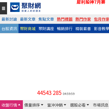
犀利股神7月賽
最新討論
最新文章
焦點文章
熱門標籤
熱門作家
包月作
台股資訊
聚財商城
聚財講座
暢銷排行
精裝套書
影音教
44543
285
04:59:59
收盤行情
價量排序
當沖沖銷
選股必看
市場訊息