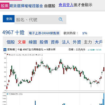
股票
期貨
選擇權
權證
基金
自選股
4967 十銓
電子上游-DRAM銷售類
觀測熱度：
1％
個股
文章
線圖
股價
資券
法人
外資
主力
大戶