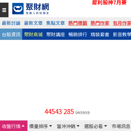
犀利股神7月賽
最新討論
最新文章
焦點文章
熱門標籤
熱門作家
包月作
台股資訊
聚財商城
聚財講座
暢銷排行
精裝套書
影音教
44543
285
04:59:59
收盤行情
價量排序
當沖沖銷
選股必看
市場訊息