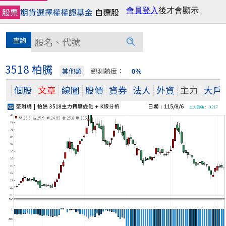
股票
期貨
選擇權
權證
基金
自選股
3518 柏騰
其他類
觀測熱度：
0％
個股
文章
線圖
股價
資券
法人
外資
主力
大戶