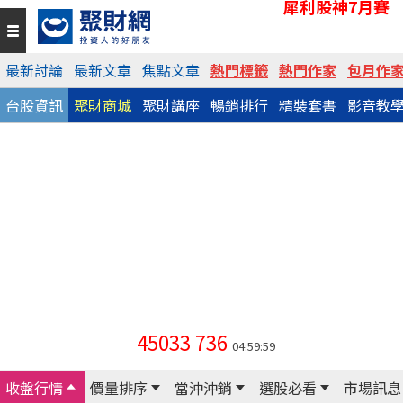
犀利股神7月賽
最新討論
最新文章
焦點文章
熱門標籤
熱門作家
包月作
台股資訊
聚財商城
聚財講座
暢銷排行
精裝套書
影音教
45033
736
04:59:59
收盤行情
價量排序
當沖沖銷
選股必看
市場訊息