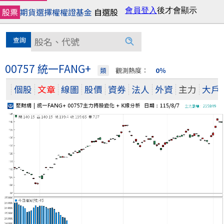
股票
期貨
選擇權
權證
基金
自選股
00757 統一FANG+
類
觀測熱度：
0％
個股
文章
線圖
股價
資券
法人
外資
主力
大戶