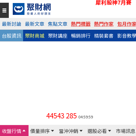
犀利股神7月賽
最新討論
最新文章
焦點文章
熱門標籤
熱門作家
包月作
台股資訊
聚財商城
聚財講座
暢銷排行
精裝套書
影音教
44543
285
04:59:59
收盤行情
價量排序
當沖沖銷
選股必看
市場訊息