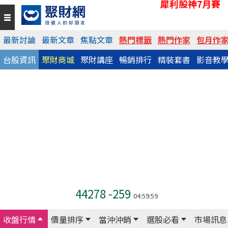
犀利股神7月賽
最新討論
最新文章
焦點文章
熱門標籤
熱門作家
包月作
台股資訊
聚財商城
聚財講座
暢銷排行
精裝套書
影音教
44278
-259
04:59:59
收盤行情
價量排序
當沖沖銷
選股必看
市場訊息