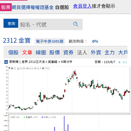
股票
期貨
選擇權
權證
基金
自選股
2312 金寶
電子中游-EMS類
觀測熱度：
0％
個股
文章
線圖
股價
資券
法人
外資
主力
大戶