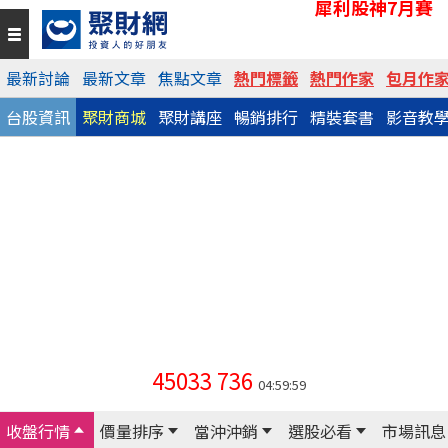
犀利股神7月賽
最新討論
最新文章
焦點文章
熱門標籤
熱門作家
包月作
台股資訊
聚財商城
聚財講座
暢銷排行
精裝套書
影音教
45033
736
04:59:59
收盤行情
價量排序
當沖沖銷
選股必看
市場訊息