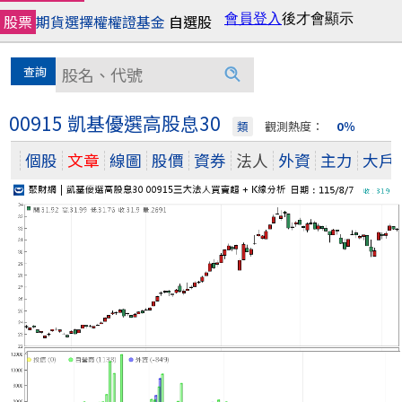
股票
期貨
選擇權
權證
基金
自選股
00915 凱基優選高股息30
類
觀測熱度：
0％
個股
文章
線圖
股價
資券
法人
外資
主力
大戶