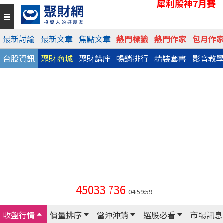
犀利股神7月賽
最新討論
最新文章
焦點文章
熱門標籤
熱門作家
包月作
台股資訊
聚財商城
聚財講座
暢銷排行
精裝套書
影音教
45033
736
04:59:59
收盤行情
價量排序
當沖沖銷
選股必看
市場訊息