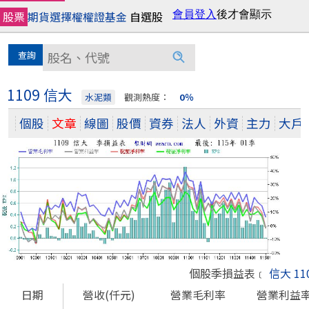
股票
期貨
選擇權
權證
基金
自選股
1109 信大
水泥類
觀測熱度：
0％
個股
文章
線圖
股價
資券
法人
外資
主力
大戶
個股季損益表﹝
信大 11
日期
營收(仟元)
營業毛利率
營業利益