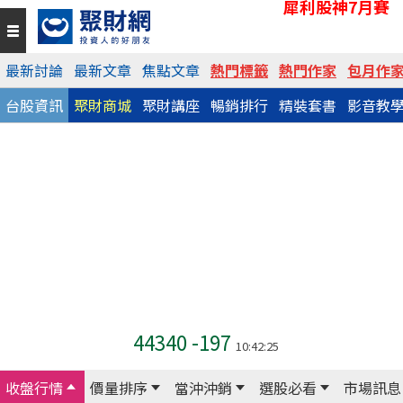
犀利股神7月賽
最新討論
最新文章
焦點文章
熱門標籤
熱門作家
包月作
台股資訊
聚財商城
聚財講座
暢銷排行
精裝套書
影音教
44340
-197
10:42:25
收盤行情
價量排序
當沖沖銷
選股必看
市場訊息