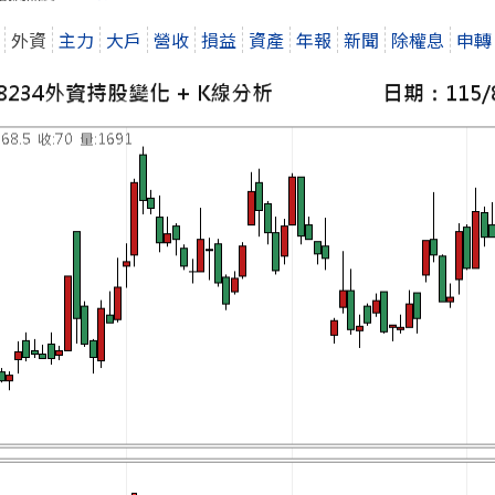
外資
主力
大戶
營收
損益
資產
年報
新聞
除權息
申轉