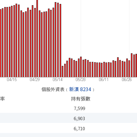
新漢 8234
個股外資表﹝
﹞
率
持有張數
%
7,599
%
6,903
%
6,710