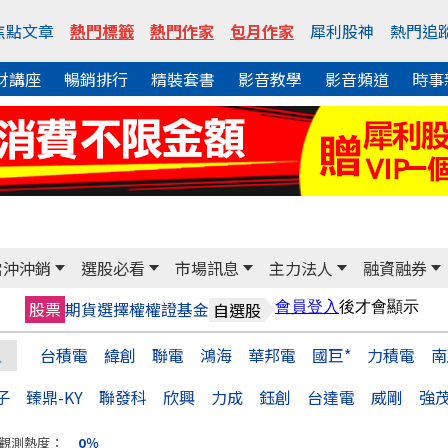
焦點文章
熱門標籤
熱門作家
包月作家
犀利股神
熱門追
財講座
暢銷排行
精裝套書
影音教學
影音頻道
時事
當沖沖銷
選股必看
市場訊息
主力法人
融資融券
股票
期貨
選擇權
權證
基金
自選股
台積電
緯創
聯電
鴻海
華邦電
國巨*
力積電
南
子
臻鼎-KY
聯發科
欣興
力成
鈺創
台達電
威剛
強
觀測熱度：
0％