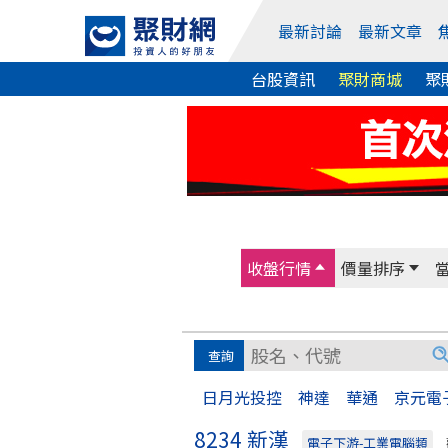
最新討論
最新文章
台股資訊
聚財商城
聚
收盤行情
價量排序
日月光投控
神達
華通
京元電
8234 新漢
電子下游-工業電腦類