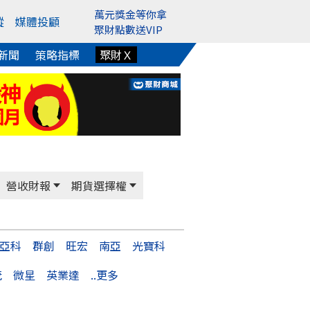
萬元獎金等你拿
蹤
媒體投顧
聚財點數送VIP
新聞
策略指標
聚財Ｘ
營收財報
期貨選擇權
亞科
群創
旺宏
南亞
光寶科
茂
微星
英業達
..更多