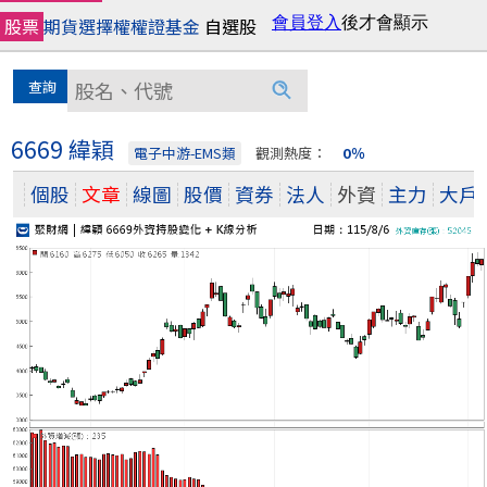
股票
期貨
選擇權
權證
基金
自選股
6669 緯穎
電子中游-EMS類
觀測熱度：
0％
個股
文章
線圖
股價
資券
法人
外資
主力
大戶