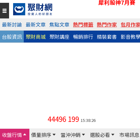
犀利股神7月賽
最新討論
最新文章
焦點文章
熱門標籤
熱門作家
包月作
台股資訊
聚財商城
聚財講座
暢銷排行
精裝套書
影音教
44496
199
15:38:26
收盤行情
價量排序
當沖沖銷
選股必看
市場訊息