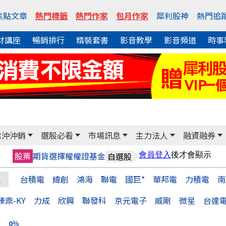
焦點文章
熱門標籤
熱門作家
包月作家
犀利股神
熱門追
財講座
暢銷排行
精裝套書
影音教學
影音頻道
時事
當沖沖銷
選股必看
市場訊息
主力法人
融資融券
股票
期貨
選擇權
權證
基金
自選股
台積電
緯創
鴻海
聯電
國巨*
華邦電
力積電
南
臻鼎-KY
力成
欣興
聯發科
京元電子
威剛
微星
台達
：
0％