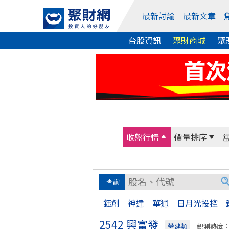
最新討論
最新文章
台股資訊
聚財商城
聚
收盤行情
價量排序
鈺創
神達
華通
日月光投控
2542 興富發
營建類
觀測熱度