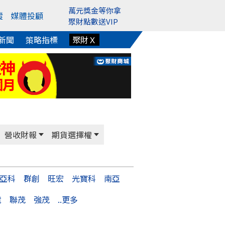
萬元獎金等你拿
蹤
媒體投顧
聚財點數送VIP
新聞
策略指標
聚財Ｘ
營收財報
期貨選擇權
亞科
群創
旺宏
光寶科
南亞
電
聯茂
強茂
..更多