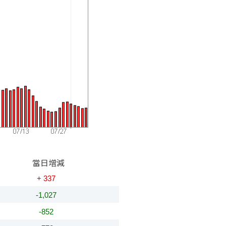
當日增減
+ 337
-1,027
-852