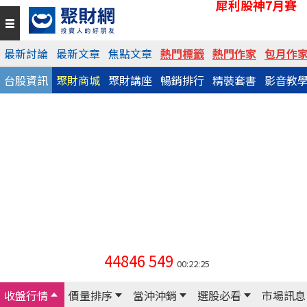
犀利股神7月賽
最新討論
最新文章
焦點文章
熱門標籤
熱門作家
包月作
台股資訊
聚財商城
聚財講座
暢銷排行
精裝套書
影音教
44846
549
00:22:25
收盤行情
價量排序
當沖沖銷
選股必看
市場訊息