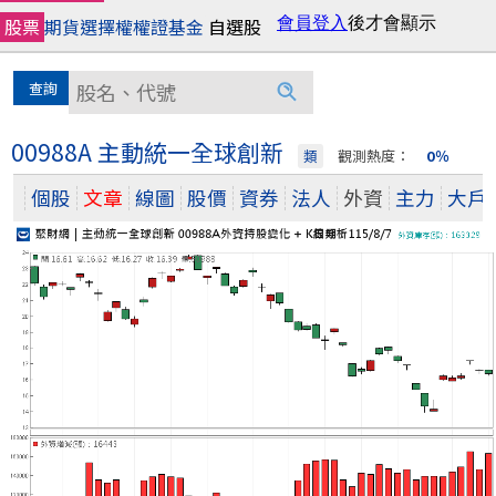
股票
期貨
選擇權
權證
基金
自選股
00988A 主動統一全球創新
類
觀測熱度：
0％
個股
文章
線圖
股價
資券
法人
外資
主力
大戶