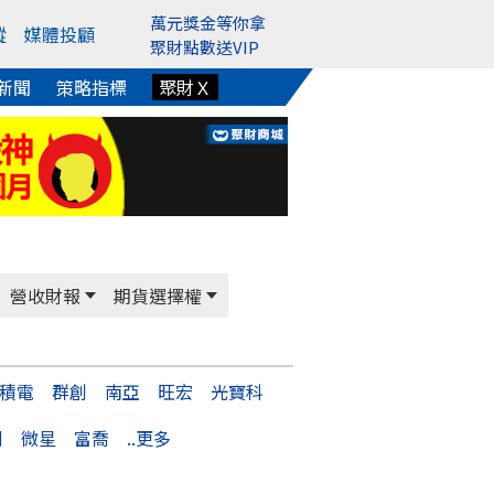
萬元獎金等你拿
蹤
媒體投顧
聚財點數送VIP
新聞
策略指標
聚財Ｘ
營收財報
期貨選擇權
積電
群創
南亞
旺宏
光寶科
剛
微星
富喬
..更多