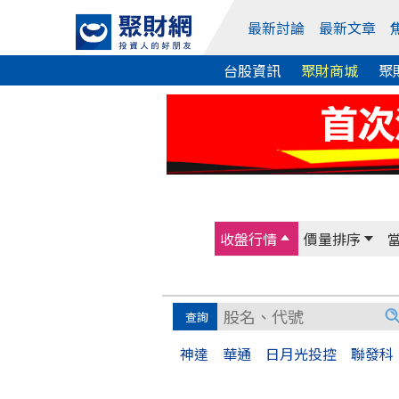
最新討論
最新文章
台股資訊
聚財商城
聚
收盤行情
價量排序
神達
華通
日月光投控
聯發科