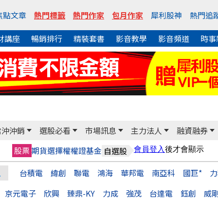
焦點文章
熱門標籤
熱門作家
包月作家
犀利股神
熱門追
財講座
暢銷排行
精裝套書
影音教學
影音頻道
時事
當沖沖銷
選股必看
市場訊息
主力法人
融資融券
股票
期貨
選擇權
權證
基金
自選股
台積電
緯創
聯電
鴻海
華邦電
南亞科
國巨*
力
京元電子
欣興
臻鼎-KY
力成
強茂
台達電
鈺創
威