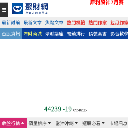
犀利股神7月賽
最新討論
最新文章
焦點文章
熱門標籤
熱門作家
包月作
台股資訊
聚財商城
聚財講座
暢銷排行
精裝套書
影音教
44239
-19
09:48:25
收盤行情
價量排序
當沖沖銷
選股必看
市場訊息