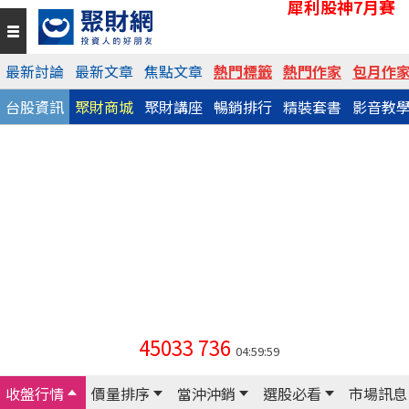
犀利股神7月賽
最新討論
最新文章
焦點文章
熱門標籤
熱門作家
包月作
台股資訊
聚財商城
聚財講座
暢銷排行
精裝套書
影音教
45033
736
04:59:59
收盤行情
價量排序
當沖沖銷
選股必看
市場訊息