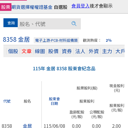
股票
期貨
選擇權
權證
基金
自選股
8358 金居
電子上游-PCB-材料設備類
觀測熱度：
2％
個股
文章
線圖
股價
資券
法人
外資
主力
大戶
115年 金居 8358 股東會紀念品
現金股利
股票股利(股)
(元)
股東會
代號
股名
股東股利
日期
股東股利
(元/股)
盈餘配股
公積配股
(元/股)
(元/股)
8358
金居
115/06/08
0.00
0.00
2.00