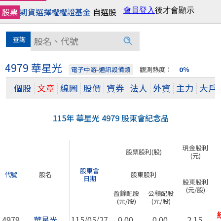
股票
期貨
選擇權
權證
基金
自選股
4979 華星光
電子中游-通訊設備類
觀測熱度：
0％
個股
文章
線圖
股價
資券
法人
外資
主力
大戶
115年 華星光 4979 股東會紀念品
現金股利
股票股利(股)
(元)
股東會
代號
股名
股東股利
日期
股東股利
(元/股)
盈餘配股
公積配股
(元/股)
(元/股)
4979
華星光
115/05/27
0.00
0.00
2.15