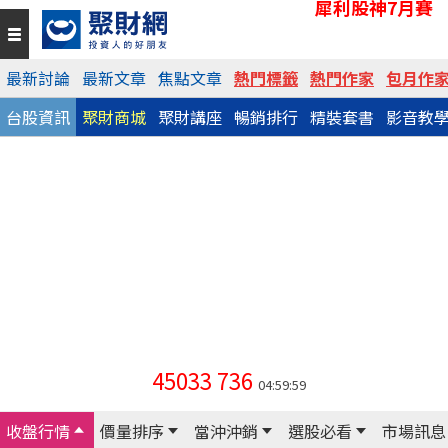
犀利股神7月賽
最新討論
最新文章
焦點文章
熱門標籤
熱門作家
包月作
台股資訊
聚財商城
聚財講座
暢銷排行
精裝套書
影音教
45033
736
04:59:59
收盤行情
價量排序
當沖沖銷
選股必看
市場訊息