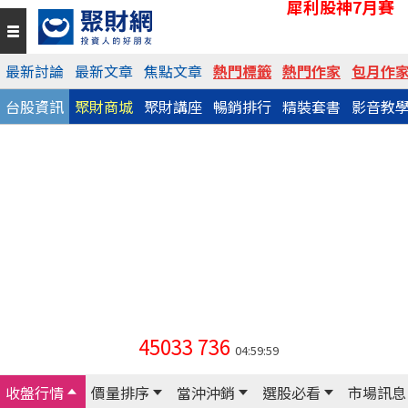
犀利股神7月賽
最新討論
最新文章
焦點文章
熱門標籤
熱門作家
包月作
台股資訊
聚財商城
聚財講座
暢銷排行
精裝套書
影音教
45033
736
04:59:59
收盤行情
價量排序
當沖沖銷
選股必看
市場訊息