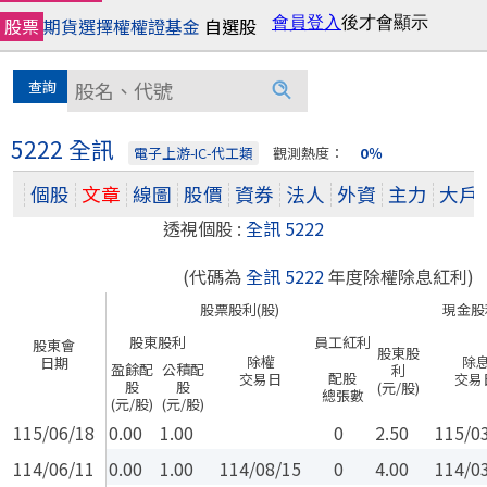
股票
期貨
選擇權
權證
基金
自選股
5222 全訊
電子上游-IC-代工類
觀測熱度：
0％
個股
文章
線圖
股價
資券
法人
外資
主力
大戶
透視個股 :
全訊 5222
(代碼為
全訊 5222
年度除權除息紅利)
股票股利(股)
現金股
股東股利
員工紅利
股東會
股東股
除權
除
日期
盈餘配
公積配
利
配股
交易日
交易
股
股
(元/股)
總張數
(元/股)
(元/股)
115/06/18
0.00
1.00
0
2.50
115/0
114/06/11
0.00
1.00
114/08/15
0
4.00
114/0