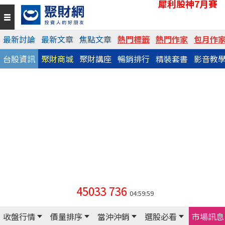
犀利股神7月賽
最新討論
最新文章
焦點文章
熱門標籤
熱門作家
包月作
台股資訊
聚財商城
聚財講座
暢銷排行
精裝套書
影音教
45033
736
04:59:59
收盤行情
價量排序
當沖沖銷
選股必看
市場訊息