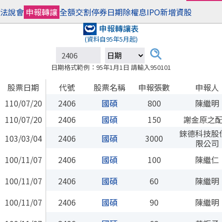
法說會
申報轉讓
全額交割
停券日期
除權息
IPO
新增資股
申報轉讓表
(資料自95年5月起)
日期格式範例：95年1月1日 請輸入950101
股票日期
代號
股票名稱
申報張數
申報人
110/07/20
2406
國碩
800
陳繼明
110/07/20
2406
國碩
150
謝金原之
錸德科技股
103/03/04
2406
國碩
3000
限公司
100/11/07
2406
國碩
100
陳繼仁
100/11/07
2406
國碩
60
陳繼明
100/11/07
2406
國碩
90
陳繼明