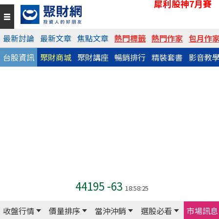
犀利股神7月賽
最新討論
最新文章
焦點文章
熱門標籤
熱門作家
包月作
台股資訊
聚財商城
聚財講座
暢銷排行
精裝套書
影音教
44195
-63
18:58:25
收盤行情
價量排序
當沖沖銷
選股必看
市場訊息