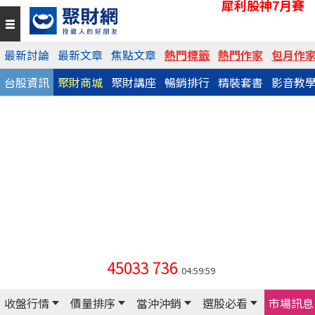
犀利股神7月賽
最新討論
最新文章
焦點文章
熱門標籤
熱門作家
包月作
台股資訊
聚財商城
聚財講座
暢銷排行
精裝套書
影音教
45033
736
04:59:59
收盤行情
價量排序
當沖沖銷
選股必看
市場訊息