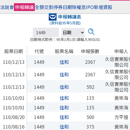
法說會
申報轉讓
全額交割
停券日期
除權息
IPO
新增資股
申報轉讓表
(資料自95年5月起)
日期格式範例：95年1月1日 請輸入950101
股票日期
代號
股票名稱
申報張數
申報人
久信實業股
110/12/13
1449
佳和
2367
限公司
久信實業股
110/12/13
1449
佳和
2367
限公司
久信實業股
110/12/13
1449
佳和
592
限公司
110/10/01
1449
佳和
135
黃崇海
110/10/01
1449
佳和
135
黃崇海
110/08/20
1449
佳和
500
方平煌
110/08/16
1449
佳和
375
黃崇海