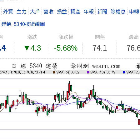
外資
主力
大戶
營收
損益
資產
年報
新聞
除權息
申轉
建榮 5340技術線圖
盤
漲跌
漲跌幅
開盤
最高
.4
74.1
76.
▼4.3
-5.68%