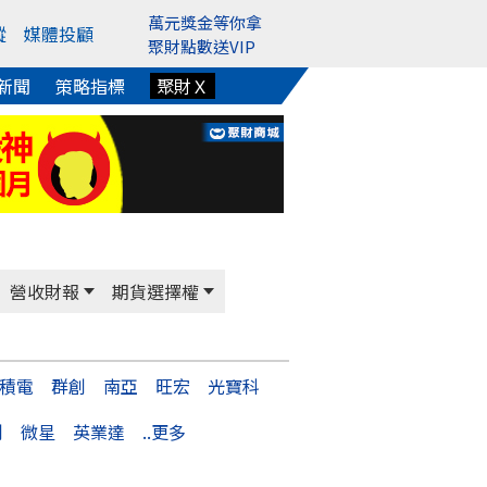
萬元獎金等你拿
蹤
媒體投顧
聚財點數送VIP
新聞
策略指標
聚財Ｘ
營收財報
期貨選擇權
積電
群創
南亞
旺宏
光寶科
創
微星
英業達
..更多