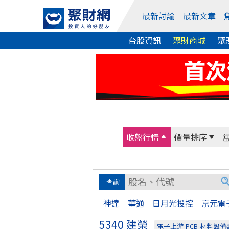
最新討論
最新文章
台股資訊
聚財商城
聚
收盤行情
價量排序
神達
華通
日月光投控
京元電
5340 建榮
電子上游-PCB-材料設備