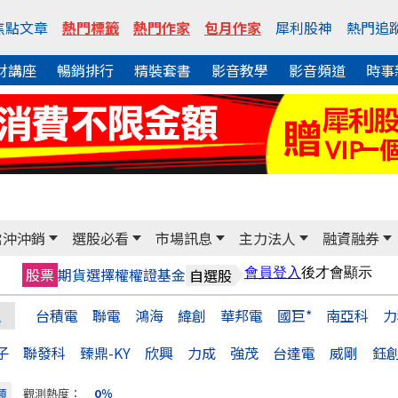
焦點文章
熱門標籤
熱門作家
包月作家
犀利股神
熱門追
財講座
暢銷排行
精裝套書
影音教學
影音頻道
時事
當沖沖銷
選股必看
市場訊息
主力法人
融資融券
股票
期貨
選擇權
權證
基金
自選股
台積電
聯電
鴻海
緯創
華邦電
國巨*
南亞科
力
子
聯發科
臻鼎-KY
欣興
力成
強茂
台達電
威剛
鈺
類
觀測熱度：
0％