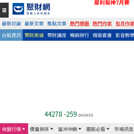
犀利股神7月賽
最新討論
最新文章
焦點文章
熱門標籤
熱門作家
包月作
台股資訊
聚財商城
聚財講座
暢銷排行
精裝套書
影音教
44278
-259
04:59:59
收盤行情
價量排序
當沖沖銷
選股必看
市場訊息