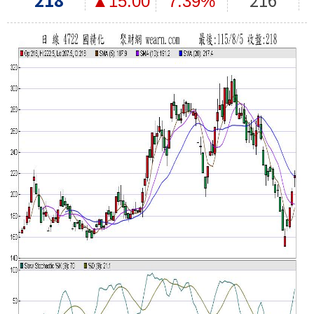
▲15.00
7.39%