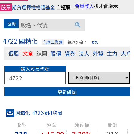
股票
期貨
選擇權
權證
基金
自選股
4722 國精化
化學工業類
觀測熱度：
0％
個股
文章
線圖
股價
資券
法人
外資
主力
大戶
輸入股票代號
指數代號
國精化 4722技術線圖
收盤
漲跌
漲跌幅
開盤
218
216