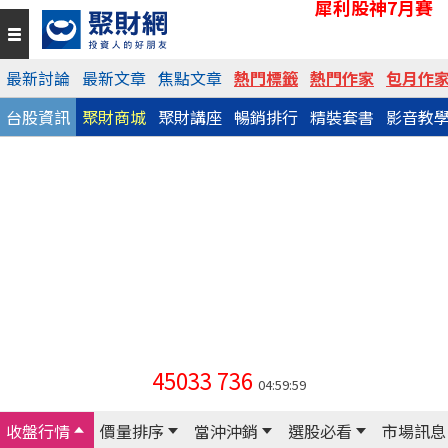
犀利股神7月賽
最新討論
最新文章
焦點文章
熱門標籤
熱門作家
包月作
台股資訊
聚財商城
聚財講座
暢銷排行
精裝套書
影音教
45033
736
04:59:59
收盤行情
價量排序
當沖沖銷
選股必看
市場訊息