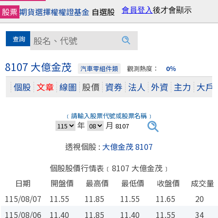
股票
期貨
選擇權
權證
基金
自選股
8107 大億金茂
汽車零組件類
觀測熱度：
0％
個股
文章
線圖
股價
資券
法人
外資
主力
大戶
﹝請輸入股票代號或股票名稱﹞
年
月
透視個股 :
大億金茂 8107
個股股價行情表﹝8107 大億金茂﹞
日期
開盤價
最高價
最低價
收盤價
成交量
115/08/07
11.55
11.85
11.55
11.65
20
115/08/06
11.40
11.85
11.40
11.55
34