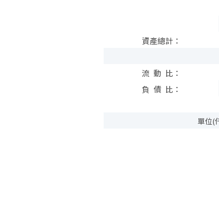
資產總計：
流 動 比：
負 債 比：
單位(