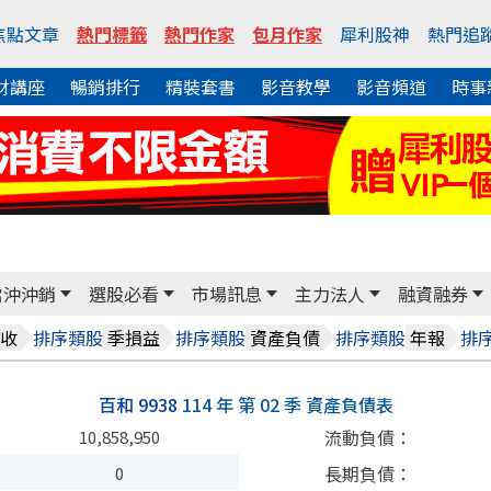
焦點文章
熱門標籤
熱門作家
包月作家
犀利股神
熱門追
財講座
暢銷排行
精裝套書
影音教學
影音頻道
時事
當沖沖銷
選股必看
市場訊息
主力法人
融資融券
排序
類股
排序
類股
排序
類股
排
收
季損益
資產負債
年報
百和 9938
114 年 第 02 季 資產負債表
流動負債：
10,858,950
長期負債：
0