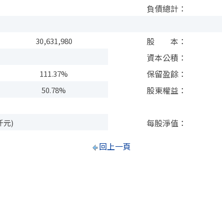
負債總計：
股 本：
30,631,980
資本公積：
保留盈餘：
111.37%
股東權益：
50.78%
每股淨值：
仟元)
回上一頁