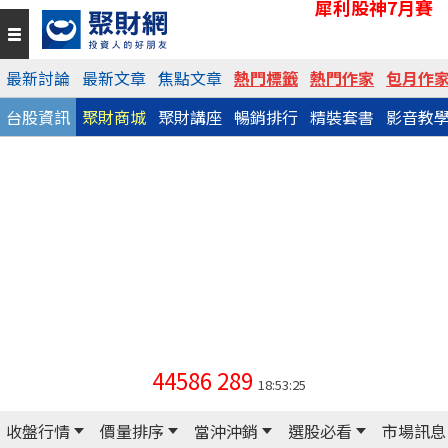
犀利股神7月賽
最新討論
最新文章
焦點文章
熱門標籤
熱門作家
包月作
台股資訊
聚財商城
聚財講座
暢銷排行
精裝套書
影音教
44586
289
18:53:25
收盤行情
價量排序
當沖沖銷
選股必看
市場訊息