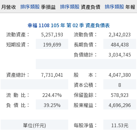
排序
類股
排序
類股
排序
類股
月營收
季損益
資產負債
年報
幸福 1108
105 年 第 02 季 資產負債表
流動資產：
5,257,193
流動負債：
2,342,023
短期投資：
199,699
長期負債：
484,438
負債總計：
3,034,745
資產總計：
7,731,041
股 本：
4,047,380
資本公積：
8
流 動 比：
224.47%
保留盈餘：
578,923
負 債 比：
39.25%
股東權益：
4,696,296
單位(仟元)
每股淨值：
11.53元