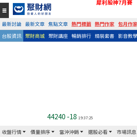
犀利股神7月賽
最新討論
最新文章
焦點文章
熱門標籤
熱門作家
包月作
台股資訊
聚財商城
聚財講座
暢銷排行
精裝套書
影音教
44240
-18
19:37:25
收盤行情
價量排序
當沖沖銷
選股必看
市場訊息