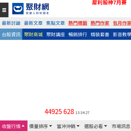
犀利股神7月賽
最新討論
最新文章
焦點文章
熱門標籤
熱門作家
包月作
台股資訊
聚財商城
聚財講座
暢銷排行
精裝套書
影音教
44925
628
13:34:27
收盤行情
價量排序
當沖沖銷
選股必看
市場訊息