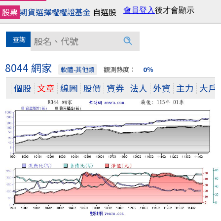
股票
期貨
選擇權
權證
基金
自選股
8044 網家
軟體-其他類
觀測熱度：
0％
個股
文章
線圖
股價
資券
法人
外資
主力
大戶