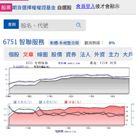
股票
期貨
選擇權
權證
基金
自選股
6751 智聯服務
軟體-系統整合類
觀測熱度：
0％
個股
文章
線圖
股價
資券
法人
外資
主力
大戶