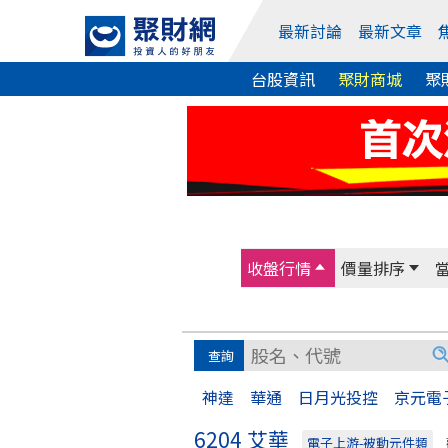
最新討論
最新文章
台股資訊
聚財商城
聚
收盤行情
價量排序
神達
華通
日月光投控
京元電
6204 艾華
電子上游-被動元件類