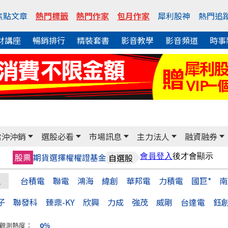
焦點文章
熱門標籤
熱門作家
包月作家
犀利股神
熱門追
財講座
暢銷排行
精裝套書
影音教學
影音頻道
時事
當沖沖銷
選股必看
市場訊息
主力法人
融資融券
股票
期貨
選擇權
權證
基金
自選股
台積電
聯電
鴻海
緯創
華邦電
力積電
國巨*
南
子
聯發科
臻鼎-KY
欣興
力成
強茂
威剛
台達電
鈺
觀測熱度：
0％