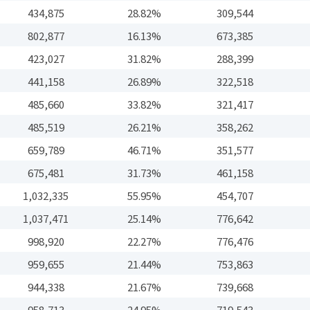
434,875
28.82%
309,544
802,877
16.13%
673,385
423,027
31.82%
288,399
441,158
26.89%
322,518
485,660
33.82%
321,417
485,519
26.21%
358,262
659,789
46.71%
351,577
675,481
31.73%
461,158
1,032,335
55.95%
454,707
1,037,471
25.14%
776,642
998,920
22.27%
776,476
959,655
21.44%
753,863
944,338
21.67%
739,668
958,713
24.95%
719,543