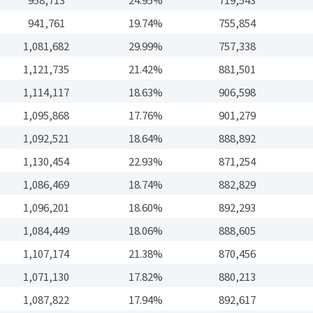
941,761
19.74%
755,854
1,081,682
29.99%
757,338
1,121,735
21.42%
881,501
1,114,117
18.63%
906,598
1,095,868
17.76%
901,279
1,092,521
18.64%
888,892
1,130,454
22.93%
871,254
1,086,469
18.74%
882,829
1,096,201
18.60%
892,293
1,084,449
18.06%
888,605
1,107,174
21.38%
870,456
1,071,130
17.82%
880,213
1,087,822
17.94%
892,617