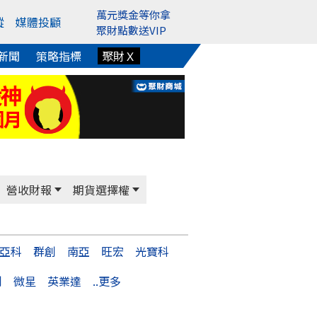
萬元獎金等你拿
蹤
媒體投顧
聚財點數送VIP
新聞
策略指標
聚財Ｘ
營收財報
期貨選擇權
亞科
群創
南亞
旺宏
光寶科
創
微星
英業達
..更多