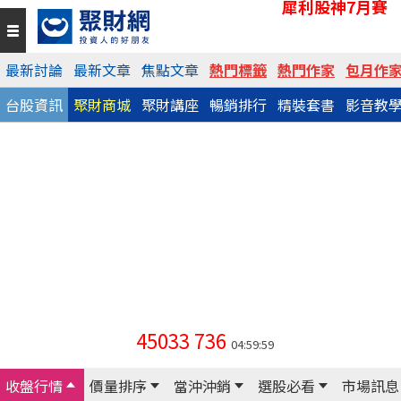
犀利股神7月賽
最新討論
最新文章
焦點文章
熱門標籤
熱門作家
包月作
台股資訊
聚財商城
聚財講座
暢銷排行
精裝套書
影音教
45033
736
04:59:59
收盤行情
價量排序
當沖沖銷
選股必看
市場訊息