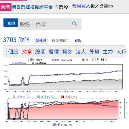
股票
期貨
選擇權
權證
基金
自選股
3703 欣陸
營建類
觀測熱度：
0％
個股
文章
線圖
股價
資券
法人
外資
主力
大戶