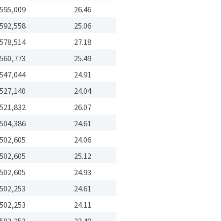
595,009
26.46
592,558
25.06
578,514
27.18
560,773
25.49
547,044
24.91
527,140
24.04
521,832
26.07
504,386
24.61
502,605
24.06
502,605
25.12
502,605
24.93
502,253
24.61
502,253
24.11
502,253
23.49