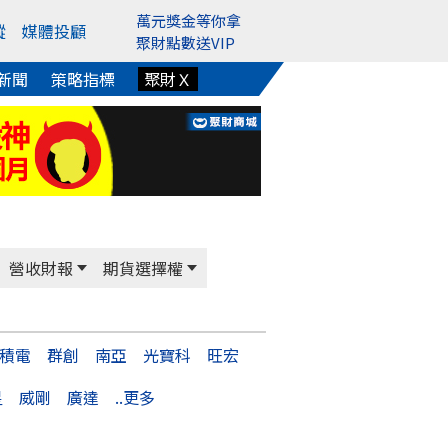
萬元獎金等你拿
蹤
媒體投顧
聚財點數送VIP
新聞
策略指標
聚財Ｘ
營收財報
期貨選擇權
積電
群創
南亞
光寶科
旺宏
星
威剛
廣達
..更多