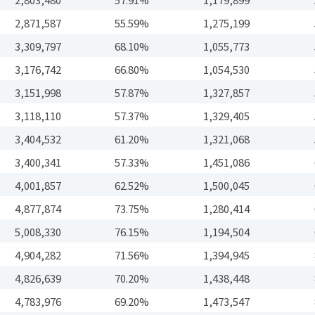
2,871,587
55.59%
1,275,199
3,309,797
68.10%
1,055,773
3,176,742
66.80%
1,054,530
3,151,998
57.87%
1,327,857
3,118,110
57.37%
1,329,405
3,404,532
61.20%
1,321,068
3,400,341
57.33%
1,451,086
4,001,857
62.52%
1,500,045
4,877,874
73.75%
1,280,414
5,008,330
76.15%
1,194,504
4,904,282
71.56%
1,394,945
4,826,639
70.20%
1,438,448
4,783,976
69.20%
1,473,547