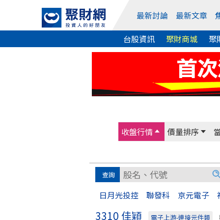
最新討論
最新文章
台股資訊
聚財商城
聚
收盤行情
價量排序
日月光投控
聯發科
京元電子
3310 佳穎
電子上游-連接元件類