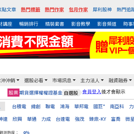
焦點文章
熱門標籤
熱門作家
包月作家
犀利股神
熱門追
財講座
暢銷排行
精裝套書
影音教學
影音頻道
時事
當沖沖銷
選股必看
市場訊息
主力法人
融資融券
股票
期貨
選擇權
權證
基金
自選股
台積電
緯創
聯電
鴻海
華邦電
國巨*
南亞科
力
神達
欣興
華通
力成
台達電
強茂
臻鼎-KY
富喬
微
觀測熱度：
0％