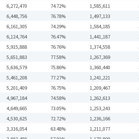
6,272,470
74.72%
1,585,611
6,448,756
76.78%
1,497,133
6,161,305
74.29%
1,584,185
6,124,764
76.47%
1,441,187
5,915,888
76.76%
1,374,558
5,651,883
77.58%
1,267,369
5,636,579
75.86%
1,360,440
5,461,208
77.27%
1,241,221
5,201,409
76.75%
1,209,467
4,967,184
74.58%
1,262,613
4,649,665
73.05%
1,253,243
4,530,625
72.72%
1,236,166
3,316,054
63.48%
1,211,077
2,803,480
57.91%
1,179,899