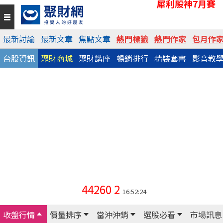
犀利股神7月賽
最新討論
最新文章
焦點文章
熱門標籤
熱門作家
包月作
台股資訊
聚財商城
聚財講座
暢銷排行
精裝套書
影音教
44260
2
16:52:24
收盤行情
價量排序
當沖沖銷
選股必看
市場訊息