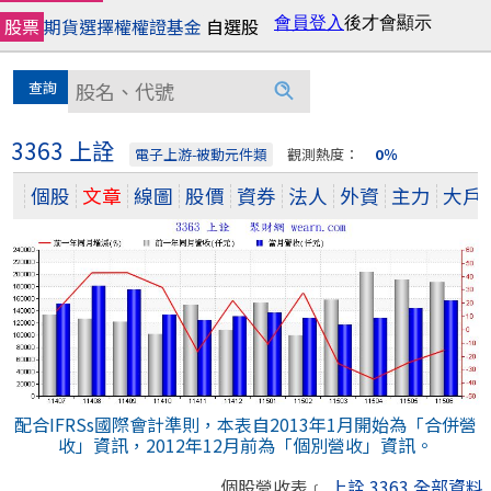
股票
期貨
選擇權
權證
基金
自選股
3363 上詮
電子上游-被動元件類
觀測熱度：
0％
個股
文章
線圖
股價
資券
法人
外資
主力
大戶
配合IFRSs國際會計準則，本表自2013年1月開始為「合併營
收」資訊，2012年12月前為「個別營收」資訊。
個股營收表﹝
上詮 3363
全部資料