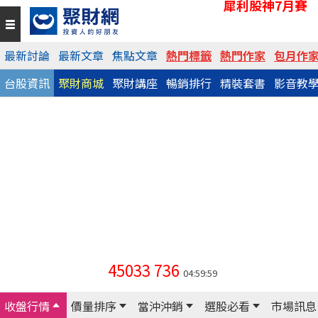
犀利股神7月賽
最新討論
最新文章
焦點文章
熱門標籤
熱門作家
包月作
台股資訊
聚財商城
聚財講座
暢銷排行
精裝套書
影音教
45033
736
04:59:59
收盤行情
價量排序
當沖沖銷
選股必看
市場訊息