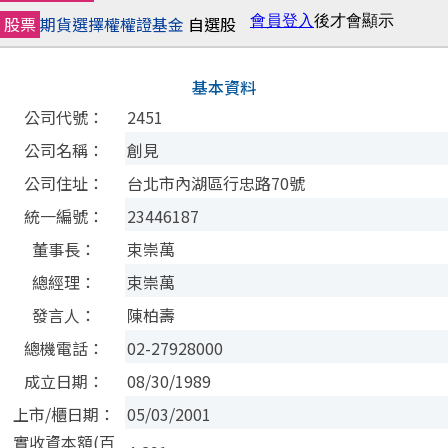
股票
期貨
選擇權
權證
基金
自選股
基本資料
公司代號：
2451
公司名稱：
創見
公司住址：
台北市內湖區行忠路70號
統一編號：
23446187
董事長：
束崇萬
總經理：
束崇萬
發言人：
陳柏壽
總機電話：
02-27928000
成立日期：
08/30/1989
上市/櫃日期：
05/03/2001
實收資本額(百