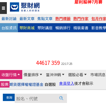
犀利股神7月賽
最新討論
最新文章
焦點文章
熱門標籤
熱門作家
包月作
台股資訊
聚財商城
聚財講座
暢銷排行
精裝套書
影音教
44617
359
22:17:25
收盤行情
價量排序
當沖沖銷
選股必看
市場訊息
股票
期貨
選擇權
權證
基金
自選股