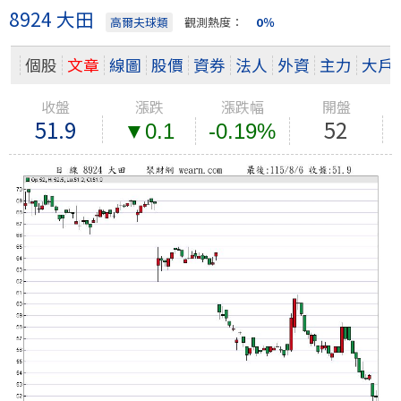
8924 大田
高爾夫球類
觀測熱度：
0％
個股
文章
線圖
股價
資券
法人
外資
主力
大戶
收盤
漲跌
漲跌幅
開盤
51.9
52
▼0.1
-0.19%