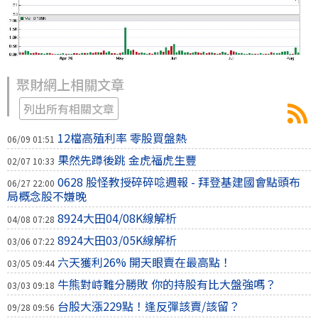
聚財網上相關文章
列出所有相關文章
12檔高殖利率 零股買盤熱
06/09 01:51
果然先蹲後跳 金虎福虎生豐
02/07 10:33
0628 股怪教授碎碎唸週報 - 拜登基建國會點頭布
06/27 22:00
局概念股不嫌晚
8924大田04/08K線解析
04/08 07:28
8924大田03/05K線解析
03/06 07:22
六天獲利26% 開天眼賣在最高點！
03/05 09:44
牛熊對峙難分勝敗 你的持股有比大盤強嗎？
03/03 09:18
台股大漲229點！逢反彈該賣/該留？
09/28 09:56