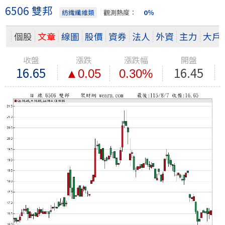
6506 雙邦
紡織纖維類
觀測熱度：
0％
個股
文章
線圖
股價
資券
法人
外資
主力
大戶
收盤
漲跌
漲跌幅
開盤
16.65
16.45
▲0.05
0.30%