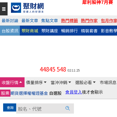
犀利股神7月賽
最新討論
最新文章
焦點文章
熱門標籤
熱門作家
包月作
台股資訊
聚財商城
聚財講座
暢銷排行
精裝套書
影音教
44845
548
02:11:25
收盤行情
價量排序
當沖沖銷
選股必看
市場訊息
股票
期貨
選擇權
權證
基金
自選股