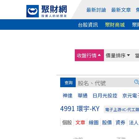
最新討論
最新文章
台股資訊
聚財商城
聚
收盤行情
價量排序
神達
華通
日月光投控
京元電
4991 環宇-KY
電子上游-IC-代工
個股
文章
線圖
股價
資券
法人