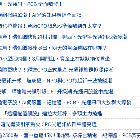
、光通訊、PCB 全面噴發！
模組掀轉單潮！AI光通訊供應鏈全面噴
鍺也拉警報！台廠CPO概念股準備噴到外太空？
O量產！磷化銦缺貨題材引爆 聯亞、光聖等光通訊股漲停潮
主角！磷化銦接棒演出，明天的盤面看點在哪裡？
中小型股嗨翻！8月開門紅，資金正在默默換位置坐
憶體更缺？！輝達CPO正式量產 光通訊族群掀漲停潮
光通訊升級！玻璃橋、NPO與CPO掀起新一波搶錢潮
光解！輝達暗光纖引爆1.6T升級潮 光通訊股盤中亮燈
電子股！AI伺服器、記憶體、PCB、光通訊四大族群大爆發
！「這檔權值飆股」連拉大紅棒，多頭主力搶進
、輝達暗光纖雙引擎點火 CPO光通訊族群集體亮燈
2500點、盤中重返45K！聯發科接棒台積電 記憶體、PCB齊