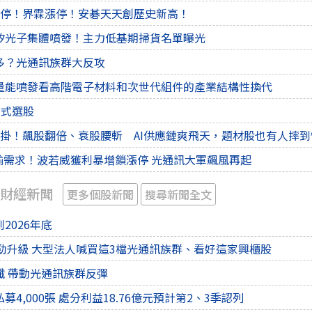
漲停！界霖漲停！安碁天天創歷史新高！
矽光子集體噴發！主力低基期掃貨名單曝光
利多？光通訊族群大反攻
量能噴發看高階電子材料和次世代組件的產業結構性換代
後程式選股
外掛！飆股翻倍、衰股腰斬 AI供應鏈爽飛天，題材股也有人摔
傳輸需求！波若威獲利暴增鎖漲停 光通訊大軍飆風再起
 財經新聞
更多個股新聞
搜尋新聞全文
2026年底
強勁升級 大型法人喊買這3檔光通訊族群、看好這家興櫃股
纖 帶動光通訊族群反彈
4,000張 處分利益18.76億元預計第2、3季認列