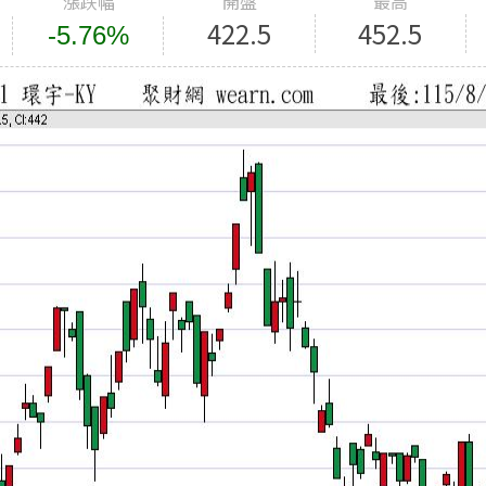
漲跌幅
開盤
最高
422.5
452.5
-5.76%