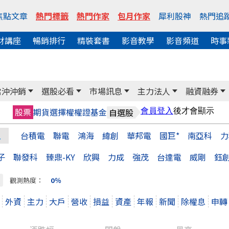
焦點文章
熱門標籤
熱門作家
包月作家
犀利股神
熱門追
財講座
暢銷排行
精裝套書
影音教學
影音頻道
時事
當沖沖銷
選股必看
市場訊息
主力法人
融資融券
股票
期貨
選擇權
權證
基金
自選股
台積電
聯電
鴻海
緯創
華邦電
國巨*
南亞科
力
子
聯發科
臻鼎-KY
欣興
力成
強茂
台達電
威剛
鈺
類
觀測熱度：
0％
外資
主力
大戶
營收
損益
資產
年報
新聞
除權息
申轉