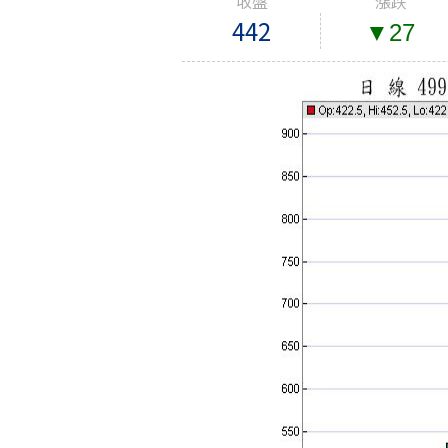
收盤
漲跌
442
▼27