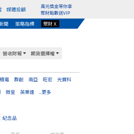
萬元獎金等你拿
蹤
媒體投顧
聚財點數送VIP
新聞
策略指標
聚財Ｘ
營收財報
期貨選擇權
積電
群創
南亞
旺宏
光寶科
創
微星
英業達
..更多
紀念品