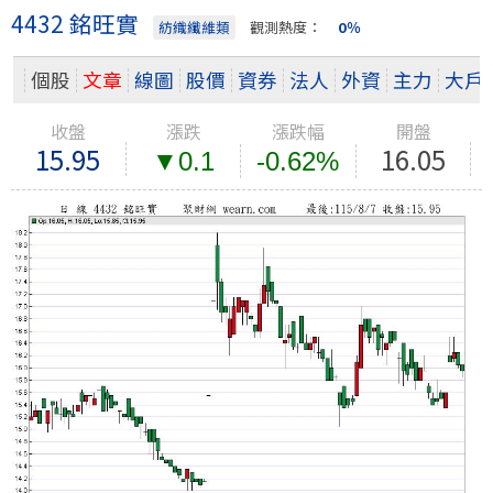
4432 銘旺實
紡織纖維類
觀測熱度：
0％
個股
文章
線圖
股價
資券
法人
外資
主力
大戶
收盤
漲跌
漲跌幅
開盤
15.95
16.05
▼0.1
-0.62%