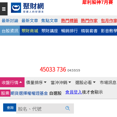
犀利股神7月賽
最新討論
最新文章
焦點文章
熱門標籤
熱門作家
包月作
台股資訊
聚財商城
聚財講座
暢銷排行
精裝套書
影音教
45033
736
04:59:59
收盤行情
價量排序
當沖沖銷
選股必看
市場訊息
股票
期貨
選擇權
權證
基金
自選股