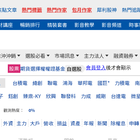
焦點文章
熱門標籤
熱門作家
包月作家
犀利股神
熱門追
財講座
暢銷排行
精裝套書
影音教學
影音頻道
時事
當沖沖銷
選股必看
市場訊息
主力法人
融資融券
股票
期貨
選擇權
權證
基金
自選股
台積電
緯創
聯電
鴻海
華邦電
國巨*
力積電
南
子
鈺創
臻鼎-KY
欣興
聯發科
力成
威剛
台達電
微
觀測熱度：
0％
外資
主力
大戶
營收
損益
資產
年報
新聞
除權息
申轉