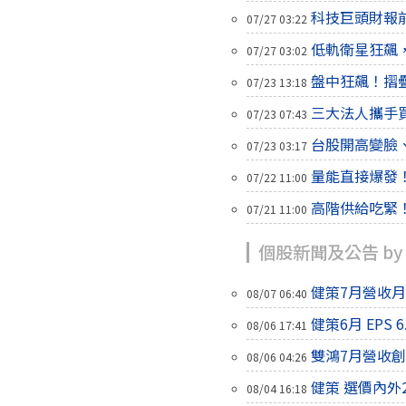
科技巨頭財報
07/27 03:22
低軌衛星狂飆
07/27 03:02
盤中狂飆！摺
07/23 13:18
三大法人攜手
07/23 07:43
台股開高變臉、
07/23 03:17
量能直接爆發
07/22 11:00
高階供給吃緊
07/21 11:00
個股新聞及公告 by
健策7月營收月增
08/07 06:40
健策6月 EPS 6
08/06 17:41
雙鴻7月營收創
08/06 04:26
健策 選價內外
08/04 16:18