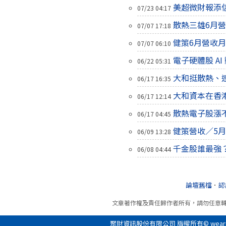
美超微財報添
07/23 04:17
散熱三雄6月營
07/07 17:18
健策6月營收月增
07/07 06:10
電子硬體股 AI
06/22 05:31
大和挺散熱、
06/17 16:35
大和資本在香
06/17 12:14
散熱電子股漲
06/17 04:45
健策營收／5月
06/09 13:28
千金股誰最強
06/08 04:44
論壇舊檔
．
認
文章著作權及責任歸作者所有，請勿任意
聚財資訊股份有限公司 版權所有© wearn.com 