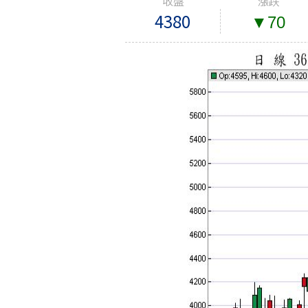
收盤
漲跌
4380
▼70