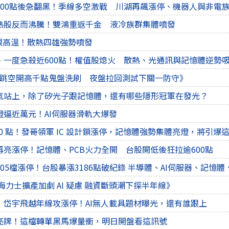
400點後急翻黑！季線多空激戰 川湖再飆漲停、機器人與非電
熱股反而沸騰！雙鴻重返千金 液冷族群集體噴發
極限高溫！散熱四雄強勢噴發
、一度急殺近600點！權值股熄火 散熱、光通訊與記憶體逆勢
/06 《跳空開高千點鬼盤洗刷 夜盤拉回測試下關一防守》
氣站上，除了矽光子跟記憶體，還有哪些隱形冠軍在發光？
燈逼近萬元！AI伺服器滑軌大爆發
00 點！發哥領軍 IC 設計鎖漲停，記憶體強勢集體亮燈，將引爆這
亮漲停！記憶體、PCB火力全開 台股開低後狂拉逾600點
05檔漲停！台股暴漲3186點破紀錄 半導體、AI伺服器、記憶體
30《海力士擴產加劇 AI 疑慮 融資斷頭潮下探半年線》
，岱宇飛越年線攻漲停！AI無人載具題材曝光，還有誰跟上
亮牌！這檔轉單黑馬爆量衝，明日開盤看這訊號