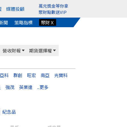
萬元獎金等你拿
蹤
媒體投顧
聚財點數送VIP
新聞
策略指標
聚財Ｘ
營收財報
期貨選擇權
亞科
群創
旺宏
南亞
光寶科
星
強茂
英業達
..更多
紀念品