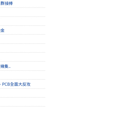
族群接棒
吸金
幾隻..
、PCB全面大反攻