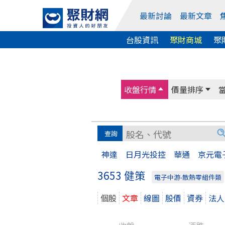
最新討論
最新文章
台股資訊
聚財商城
聚
收盤行情
價量排序
神達
日月光投控
華通
京元電
3653 健策
電子中游-散熱零組件類
個股
文章
線圖
股價
資券
法人