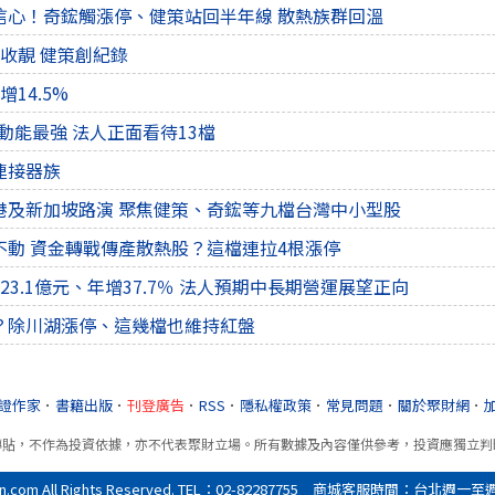
信心！奇鋐觸漲停、健策站回半年線 散熱族群回溫
收靚 健策創紀錄
14.5%
 動能最強 法人正面看待13檔
連接器族
港及新加坡路演 聚焦健策、奇鋐等九檔台灣中小型股
不動 資金轉戰傳產散熱股？這檔連拉4根漲停
23.1億元、年增37.7％ 法人預期中長期營運展望正向
？除川湖漲停、這幾檔也維持紅盤
證作家
．
書籍出版
．
刊登廣告
．
RSS
．
隱私權政策
．
常見問題
．
關於聚財網
．
轉貼，不作為投資依據，亦不代表聚財立場。所有數據及內容僅供參考，投資應獨立判
All Rights Reserved. TEL：02-82287755 商城客服時間：台北週一至週五9:0