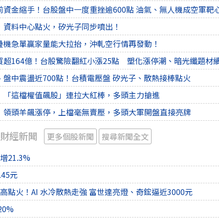
前資金縮手！台股盤中一度重挫逾600點 油氣、無人機成空軍靶
，資料中心點火，矽光子同步噴出！
疊機急單贏家量能大拉抬，沖軋空行情再發動！
買超164億！台股驚險翻紅小漲25點 塑化漲停潮、暗光纖題材
盤中震盪近700點！台積電壓盤 矽光子、散熱接棒點火
！「這檔權值飆股」連拉大紅棒，多頭主力搶進
！領頭羊飆漲停，上檔毫無賣壓，多頭大軍開盤直接亮牌
 財經新聞
更多個股新聞
搜尋新聞全文
21.3%
.45元
高點火！AI 水冷散熱走強 富世達亮燈、奇鋐逼近3000元
20%