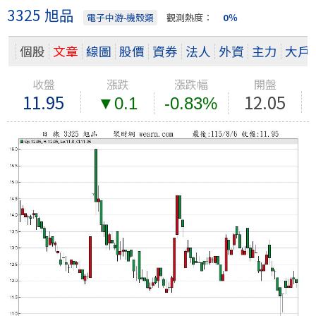
3325 旭品
電子中游-機殼類
觀測熱度：
0％
個股
文章
線圖
股價
資券
法人
外資
主力
大戶
收盤
漲跌
漲跌幅
開盤
11.95
12.05
▼0.1
-0.83%