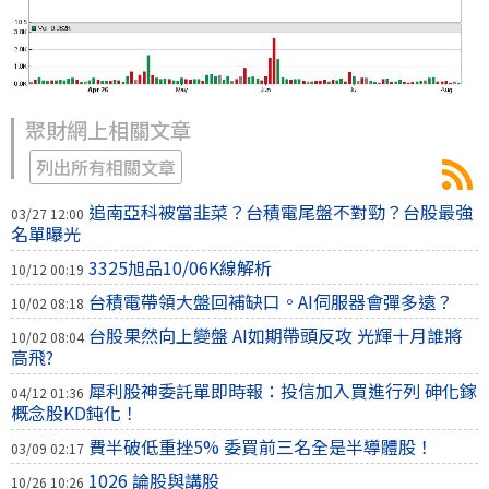
聚財網上相關文章
列出所有相關文章
追南亞科被當韭菜？台積電尾盤不對勁？台股最強
03/27 12:00
名單曝光
3325旭品10/06K線解析
10/12 00:19
台積電帶領大盤回補缺口。AI伺服器會彈多遠？
10/02 08:18
台股果然向上變盤 AI如期帶頭反攻 光輝十月誰將
10/02 08:04
高飛?
犀利股神委託單即時報：投信加入買進行列 砷化鎵
04/12 01:36
概念股KD鈍化！
費半破低重挫5% 委買前三名全是半導體股！
03/09 02:17
1026 論股與講股
10/26 10:26