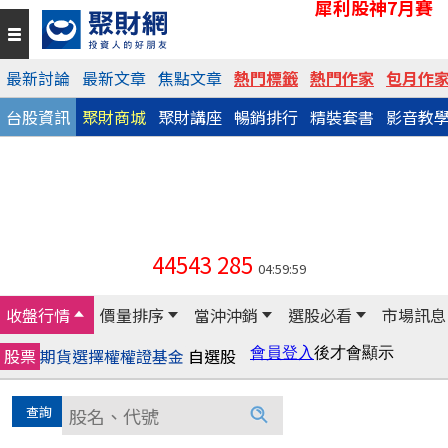
犀利股神7月賽
最新討論
最新文章
焦點文章
熱門標籤
熱門作家
包月作
台股資訊
聚財商城
聚財講座
暢銷排行
精裝套書
影音教
44543
285
04:59:59
收盤行情
價量排序
當沖沖銷
選股必看
市場訊息
股票
期貨
選擇權
權證
基金
自選股