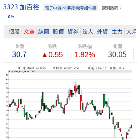
3323 加百裕
電子中游-NB與手機零組件類
觀測熱度：
0％
個股
文章
線圖
股價
資券
法人
外資
主力
大戶
收盤
漲跌
漲跌幅
開盤
30.7
30.05
▲0.55
1.82%