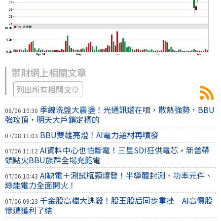
聚財網上相關文章
列出所有相關文章
季線洗盤大震盪！光通訊還在噴，散熱強勢，BBU
08/06 10:30
強攻頂，明天大戶鎖定標的
BBU雙雄亮燈！AI電力題材再噴發
07/08 11:03
AI資料中心也怕斷電！三星SDI狂供電芯，新普帶
07/06 11:12
頭點火BBU族群全場充飽電
AI缺電＋測試瓶頸爆發！半導體封測、功率元件、
07/06 10:43
綠能電力全面開火！
千金股高檔大逃殺！股王股后同步重挫 AI高價股
07/06 09:23
慘遭獲利了結