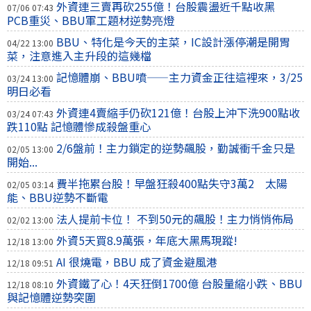
外資連三賣再砍255億！台股震盪近千點收黑
07/06 07:43
PCB重災、BBU軍工題材逆勢亮燈
BBU、特化是今天的主菜，IC設計漲停潮是開胃
04/22 13:00
菜，注意進入主升段的這幾檔
記憶體崩、BBU噴——主力資金正往這裡來，3/25
03/24 13:00
明日必看
外資連4賣縮手仍砍121億！台股上沖下洗900點收
03/24 07:43
跌110點 記憶體慘成殺盤重心
2/6盤前！主力鎖定的逆勢飆股，勤誠衝千金只是
02/05 13:00
開始...
費半拖累台股！早盤狂殺400點失守3萬2 太陽
02/05 03:14
能、BBU逆勢不斷電
法人提前卡位！ 不到50元的飆股！主力悄悄佈局
02/02 13:00
外資5天買8.9萬張，年底大黑馬現蹤!
12/18 13:00
AI 很燒電，BBU 成了資金避風港
12/18 09:51
外資鐵了心！4天狂倒1700億 台股量縮小跌、BBU
12/18 08:10
與記憶體逆勢突圍