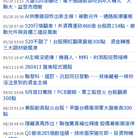
大盤520沒糖吃！電子通路股卻吃到AI大補丸 大
05/20 12:15
聯大、益登亮燈衝
AI供應鏈卻炸出新主線！被動元件、通路股爆量衝
05/20 10:30
520行情翻車！外資再重砍466億 台股跌154點、被
05/20 07:45
動元件與貨櫃三雄逆風衝
520不甜了！台股開紅翻黑震逾300點 資金轉進
05/20 03:03
三大題材避風港
AI主線沒退燒！機器人、材料、封測股逆勢接棒
05/15 10:47
260413 盤後程式選股
04/13 13:45
聯發科、國巨、汎銓同日發動——背後藏著一條你
04/13 13:30
沒注意到的資金主線
9月首日驚險！PCB變臉、軍工股熄火 台股翻黑
09/01 03:06
300點
美股創高點火台股！早盤台積電領軍大盤衝高300
08/29 03:24
點
隱藏黑馬炸出！聯強驚喜補位輝達 股價暴衝鎖漲停
08/28 09:33
Q1營收285億創佳績，技術面突破在即，投資時機
08/27 14:30