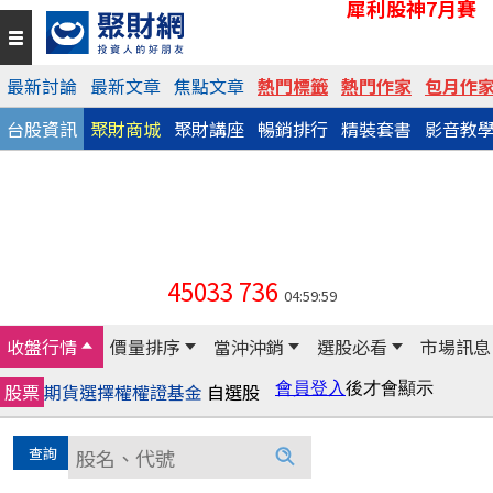
犀利股神7月賽
最新討論
最新文章
焦點文章
熱門標籤
熱門作家
包月作
台股資訊
聚財商城
聚財講座
暢銷排行
精裝套書
影音教
45033
736
04:59:59
收盤行情
價量排序
當沖沖銷
選股必看
市場訊息
股票
期貨
選擇權
權證
基金
自選股