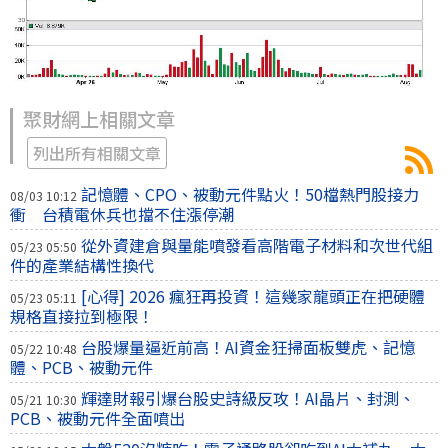
聚財網上相關文章
列出所有相關文章
記憶體、CPO、被動元件點火！50檔熱門股接力
08/03 10:12
衝 台積電休兵也擋不住漲停潮
從外資建倉與量能噴發看高階電子材料和次世代組
05/23 05:50
件的產業結構性換代
[心得] 2026 瘋狂再投資！這幾家龍頭正在把硬體
05/23 05:11
規格直接拉到極限！
台股爆量逼近前高！AI資金狂掃面板雙虎、記憶
05/22 10:48
體、PCB、被動元件
輝達財報引爆台股史詩級反攻！AI晶片、封測、
05/21 10:30
PCB、被動元件全面噴出