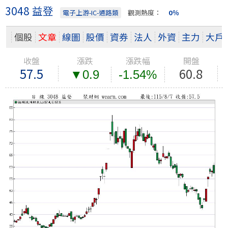
3048 益登
電子上游-IC-通路類
觀測熱度：
0％
個股
文章
線圖
股價
資券
法人
外資
主力
大戶
收盤
漲跌
漲跌幅
開盤
57.5
60.8
▼0.9
-1.54%