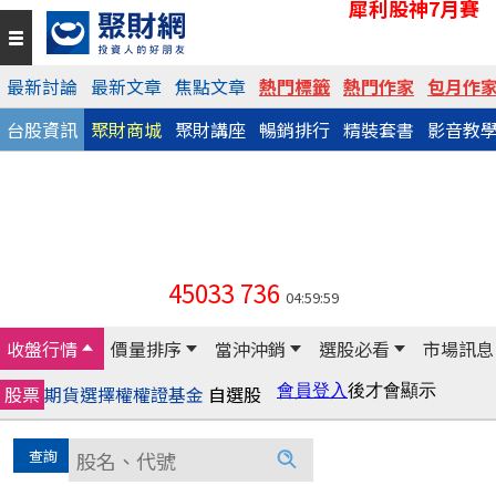
犀利股神7月賽
最新討論
最新文章
焦點文章
熱門標籤
熱門作家
包月作
台股資訊
聚財商城
聚財講座
暢銷排行
精裝套書
影音教
45033
736
04:59:59
收盤行情
價量排序
當沖沖銷
選股必看
市場訊息
股票
期貨
選擇權
權證
基金
自選股