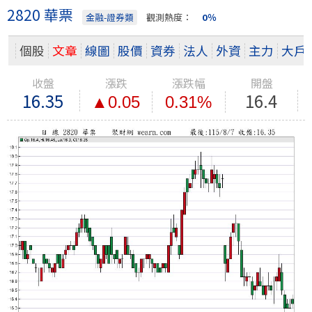
2820 華票
金融-證券類
觀測熱度：
0％
個股
文章
線圖
股價
資券
法人
外資
主力
大戶
收盤
漲跌
漲跌幅
開盤
16.35
16.4
▲0.05
0.31%