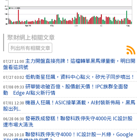
聚財網上相關文章
列出所有相關文章
主力開盤直接亮牌！這檔轉單黑馬爆量衝，明日開
07/27 11:00
盤看這訊號
低軌衛星狂飆，資料中心點火，矽光子同步噴出！
07/27 03:02
研華營收破百億、股價創天價！IPC族群全面發
07/08 09:33
動 Edge AI點火新行情
機器人狂飆！ASIC接單滿載，AI封裝新佈局，黑馬
07/01 12:30
股出列..
發哥跌成發糕！聯發科跌停失守4000元 IC設計股
06/28 06:30
遭市場大清洗
聯發科跌停失守4000！IC設計股一片綠，Google
06/26 10:18