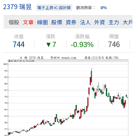
2379 瑞昱
電子上游-IC-設計類
觀測熱度：
0％
個股
文章
線圖
股價
資券
法人
外資
主力
大戶
收盤
漲跌
漲跌幅
開盤
744
746
▼7
-0.93%