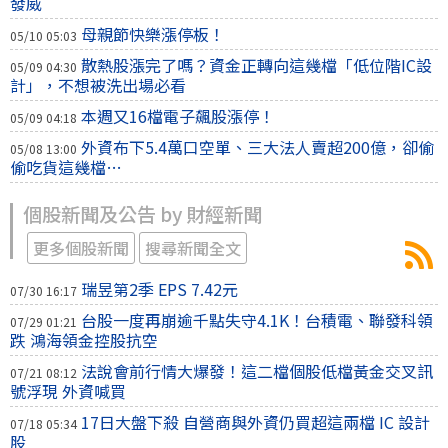
發威
母親節快樂漲停板！
05/10 05:03
散熱股漲完了嗎？資金正轉向這幾檔「低位階IC設
05/09 04:30
計」，不想被洗出場必看
本週又16檔電子飆股漲停！
05/09 04:18
外資布下5.4萬口空單、三大法人賣超200億，卻偷
05/08 13:00
偷吃貨這幾檔…
個股新聞及公告 by 財經新聞
更多個股新聞
搜尋新聞全文
瑞昱第2季 EPS 7.42元
07/30 16:17
台股一度再崩逾千點失守4.1K！台積電、聯發科領
07/29 01:21
跌 鴻海領金控股抗空
法說會前行情大爆發！這二檔個股低檔黃金交叉訊
07/21 08:12
號浮現 外資喊買
17日大盤下殺 自營商與外資仍買超這兩檔 IC 設計
07/18 05:34
股