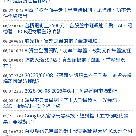
TPU還能撐住信仰嗎？
AI電子股全面暴走！半導體封測、記憶體、功率元
06/22 10:45
件全線噴出
台積電衝上2500元！台股盤中狂飆逾千點 AI、記
06/22 03:08
憶體、PCB題材股全線噴發
繼光頡、富鼎之後的電子金鑽飆股！
06/20 06:58
AI資金全面開趴！功率半導體、被動元件集體瘋狂
06/18 10:39
指數大漲587點！資金瘋搶電子飆股，重壓趁現
06/18 08:00
在！
20226/06/08 《夜盤史詩級重挫三千點 融資去槓
06/07 23:46
桿恐慌潮防踩踏》
2026-06-08 2026年6月：AI熱潮與市場動盪
06/07 23:36
瑞昱不只會做網卡了！人形機器人、光通訊、
06/05 16:15
SSD、邊緣AI一次全押上桌
Google大會曝光黑科技，這幾檔「主力偷吃的股
05/21 12:00
票」要發動了!
台股爆兆元巨量洗盤！發哥越關越大尾 IC設計全村
05/10 07:30