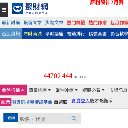
犀利股神7月賽
最新討論
最新文章
焦點文章
熱門標籤
熱門作家
包月作
台股資訊
聚財商城
聚財講座
暢銷排行
精裝套書
影音教
44702
444
01:00:25
收盤行情
價量排序
當沖沖銷
選股必看
市場訊息
股票
期貨
選擇權
權證
基金
自選股