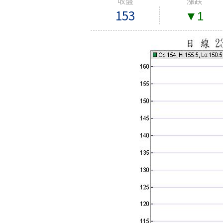
收盤
漲跌
153
▼1