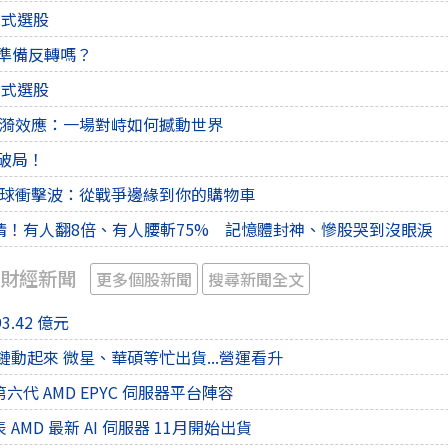
後程式選股
爆量準備反轉嗎？
後程式選股
07 漣漪效應：一場對峙如何撼動世界
將破局！
24 全球衝擊波：從戰爭邊緣到你的購物車
情！有人翻8倍、有人腰斬75% 記憶體封神、慘股哭到沒眼淚
 財經新聞
更多個股新聞
搜尋新聞全文
.42 億元
鏈動起來 微星、華碩等忙出貨...營運看升
代 AMD EPYC 伺服器平台陣容
AMD 最新 AI 伺服器 11月開始出貨