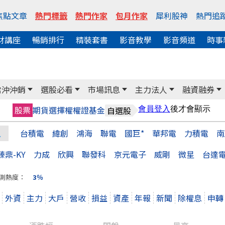
焦點文章
熱門標籤
熱門作家
包月作家
犀利股神
熱門追
財講座
暢銷排行
精裝套書
影音教學
影音頻道
時事
當沖沖銷
選股必看
市場訊息
主力法人
融資融券
股票
期貨
選擇權
權證
基金
自選股
台積電
緯創
鴻海
聯電
國巨*
華邦電
力積電
南
臻鼎-KY
力成
欣興
聯發科
京元電子
威剛
微星
台達
測熱度：
3％
外資
主力
大戶
營收
損益
資產
年報
新聞
除權息
申轉