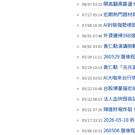
開高翻黑震盪 
08/07 03:23
近期熱門題材
07/27 05:14
AI封裝強勢噴
07/08 10:30
外資續掃368億
06/01 07:46
黃仁勳演講倒數
06/01 03:01
260529 盤
05/29 11:11
黃仁勳「兆元
05/29 10:14
AI大咖來台行
05/25 03:02
台股爆量逼近前
05/22 10:48
法人血拚囤貨
05/22 08:53
輝達財報炸裂！
05/21 07:20
2026-05-
05/17 23:32
260506 盤
05/06 10:32