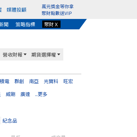
萬元獎金等你拿
蹤
媒體投顧
聚財點數送VIP
新聞
策略指標
聚財Ｘ
營收財報
期貨選擇權
積電
群創
南亞
光寶科
旺宏
星
威剛
廣達
..更多
紀念品