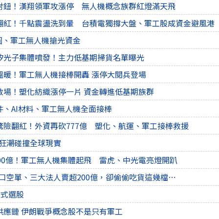
射鈕！漢翔領軍攻漲停 無人機概念族群紅燈滿天飛
翻紅！千點震盪洗到暈 台積電獨撐大盤、軍工股成資金避風港
圓、軍工無人機搶光資金
矽光子集體噴發！主力低基期掃貨名單曝光
溫暖！軍工無人機接棒開轟 漲停大閱兵登場
救場！塑化紡織漲停一片 資金轉進低基期族群
件、AI材料、軍工無人機全面接棒
驚險翻紅！外資再砍777億 塑化、航運、軍工接棒救援
3 AI狂潮碰撞全球現實
000億！軍工無人機集體起飛 雷虎、中光電亮燈開趴
萬口空單、三大法人賣超200億，卻偷偷吃貨這幾檔…
後程式選股
供應鏈 伊朗戰爭概念股不是只有軍工