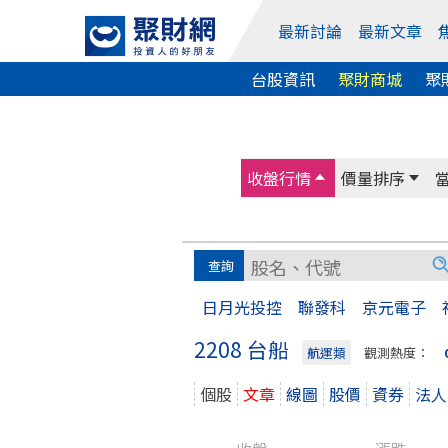
最新討論
最新文章
台股資訊
聚財商城
聚
收盤行情
價量排序
日月光投控
聯發科
京元電子
2208 台船
航運類
觀測熱度：
個股
文章
線圖
股價
資券
法人