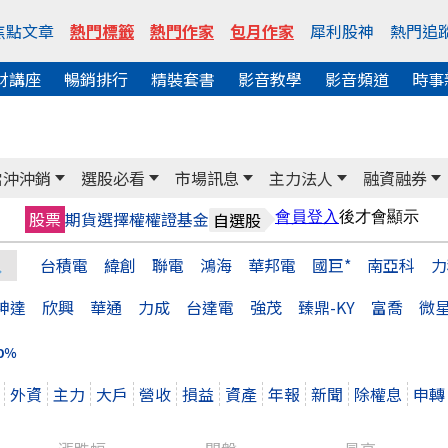
焦點文章
熱門標籤
熱門作家
包月作家
犀利股神
熱門追
財講座
暢銷排行
精裝套書
影音教學
影音頻道
時事
當沖沖銷
選股必看
市場訊息
主力法人
融資融券
股票
期貨
選擇權
權證
基金
自選股
台積電
緯創
聯電
鴻海
華邦電
國巨*
南亞科
力
神達
欣興
華通
力成
台達電
強茂
臻鼎-KY
富喬
微
0％
外資
主力
大戶
營收
損益
資產
年報
新聞
除權息
申轉