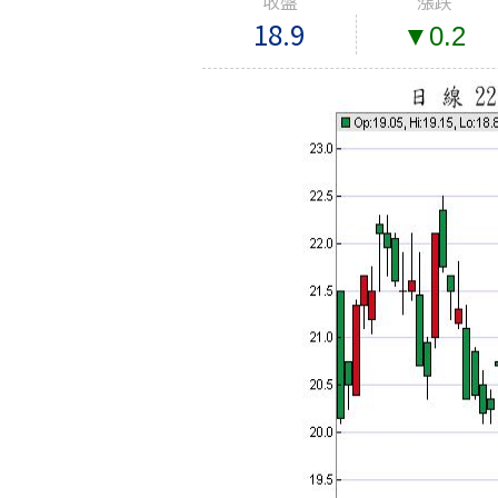
收盤
漲跌
18.9
▼0.2