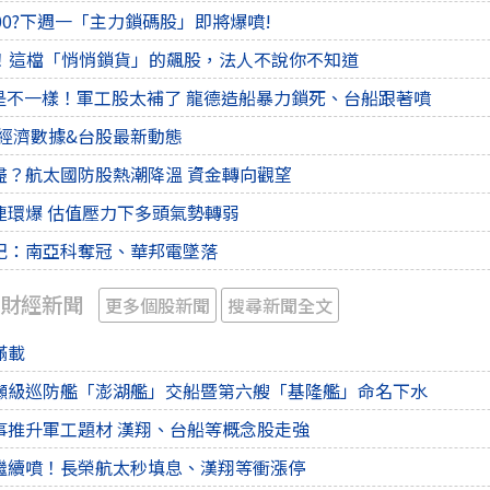
00?下週一「主力鎖碼股」即將爆噴!
報！這檔「悄悄鎖貨」的飆股，法人不說你不知道
就是不一樣！軍工股太補了 龍德造船暴力鎖死、台船跟著噴
焦點經濟數據&台股最新動態
盡？航太國防股熱潮降溫 資金轉向觀望
連環爆 估值壓力下多頭氣勢轉弱
記：南亞科奪冠、華邦電墜落
 財經新聞
更多個股新聞
搜尋新聞全文
滿載
噸級巡防艦「澎湖艦」交船暨第六艘「基隆艦」命名下水
事推升軍工題材 漢翔、台船等概念股走強
繼續噴！長榮航太秒填息、漢翔等衝漲停