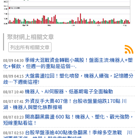
聚財網上相關文章
列出所有相關文章
季線大混戰資金轉戰小飆股！盤面主流:機器人+塑
08/09 04:30
化+餐飲，但週一的重點是這個….
大盤震盪拉回！塑化噴發，機器人續強，記憶體分
08/09 04:15
歧…下週衝這裡!
機器人、AI伺服器、低基期電子全面輪動
08/07 10:40
外資反手大賣407億！台股收盤量縮跌170點 川
08/07 07:41
湖、機器人與塑化族群撐場
開高翻黑震盪 600 點！機器人、塑化、觀光強勢，
08/07 03:23
短線重點看這！
台股早盤漲逾400點後急翻黑！季線多空激戰 川
08/07 02:53