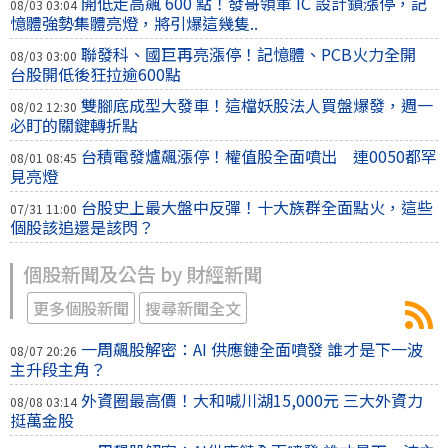
開低走高飆 600 點！發哥領軍 IC 設計鎖漲停，記
08/03 03:04
憶體強勢集體亮燈，將引爆這幾隻..
聯發科、國巨再亮漲停！記憶體、PCB火力全開
08/03 03:00
台股開低後狂拉逾600點
雙腳底成型大發車！這檔妖股法人買盤爆發，週一
08/02 12:30
必盯的關鍵轉折點
台積電發爐飆漲停！權值股全面噴出 連0050都罕
08/01 08:45
見亮燈
台股史上最大盤中反彈！十大族群全面點火，這些
07/31 11:00
個股該追還是該閃？
個股新聞及公告 by 財經新聞
更多個股新聞
搜尋新聞全文
一周飆股解密：AI 供應鏈全面噴發 誰才是下一波
08/07 20:26
主升段主角？
外資圈最高價！大和喊川湖15,000元 三大外資力
08/08 03:14
挺萬金股