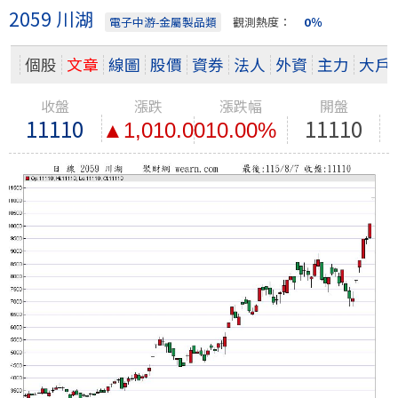
2059 川湖
電子中游-金屬製品類
觀測熱度：
0％
個股
文章
線圖
股價
資券
法人
外資
主力
大戶
收盤
漲跌
漲跌幅
開盤
11110
11110
▲1,010.00
10.00%