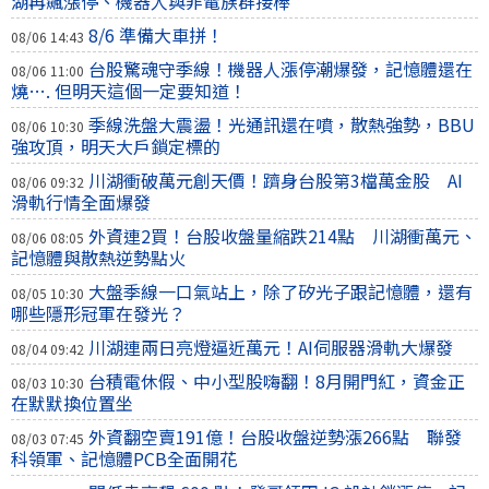
湖再飆漲停、機器人與非電族群接棒
8/6 準備大車拼！
08/06 14:43
台股驚魂守季線！機器人漲停潮爆發，記憶體還在
08/06 11:00
燒…. 但明天這個一定要知道！
季線洗盤大震盪！光通訊還在噴，散熱強勢，BBU
08/06 10:30
強攻頂，明天大戶鎖定標的
川湖衝破萬元創天價！躋身台股第3檔萬金股 AI
08/06 09:32
滑軌行情全面爆發
外資連2買！台股收盤量縮跌214點 川湖衝萬元、
08/06 08:05
記憶體與散熱逆勢點火
大盤季線一口氣站上，除了矽光子跟記憶體，還有
08/05 10:30
哪些隱形冠軍在發光？
川湖連兩日亮燈逼近萬元！AI伺服器滑軌大爆發
08/04 09:42
台積電休假、中小型股嗨翻！8月開門紅，資金正
08/03 10:30
在默默換位置坐
外資翻空賣191億！台股收盤逆勢漲266點 聯發
08/03 07:45
科領軍、記憶體PCB全面開花