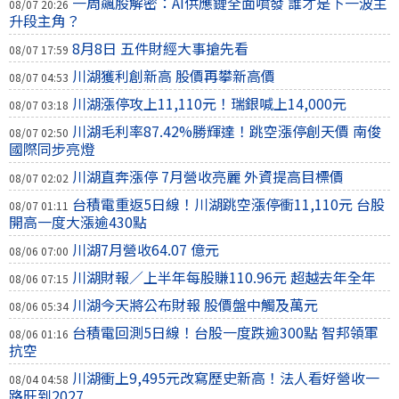
一周飆股解密：AI供應鏈全面噴發 誰才是下一波主
08/07 20:26
升段主角？
8月8日 五件財經大事搶先看
08/07 17:59
川湖獲利創新高 股價再攀新高價
08/07 04:53
川湖漲停攻上11,110元！瑞銀喊上14,000元
08/07 03:18
川湖毛利率87.42%勝輝達！跳空漲停創天價 南俊
08/07 02:50
國際同步亮燈
川湖直奔漲停 7月營收亮麗 外資提高目標價
08/07 02:02
台積電重返5日線！川湖跳空漲停衝11,110元 台股
08/07 01:11
開高一度大漲逾430點
川湖7月營收64.07 億元
08/06 07:00
川湖財報／上半年每股賺110.96元 超越去年全年
08/06 07:15
川湖今天將公布財報 股價盤中觸及萬元
08/06 05:34
台積電回測5日線！台股一度跌逾300點 智邦領軍
08/06 01:16
抗空
川湖衝上9,495元改寫歷史新高！法人看好營收一
08/04 04:58
路旺到2027