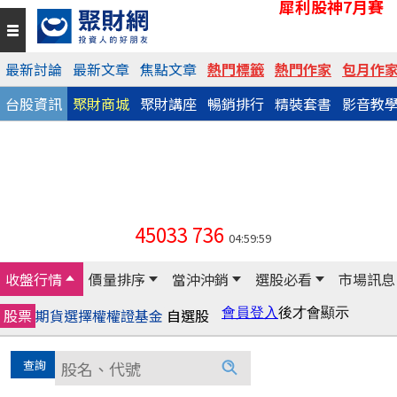
犀利股神7月賽
最新討論
最新文章
焦點文章
熱門標籤
熱門作家
包月作
台股資訊
聚財商城
聚財講座
暢銷排行
精裝套書
影音教
45033
736
04:59:59
收盤行情
價量排序
當沖沖銷
選股必看
市場訊息
股票
期貨
選擇權
權證
基金
自選股