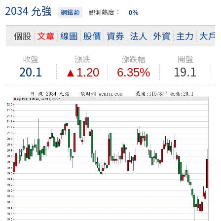
2034 允強
鋼鐵類
觀測熱度：
0％
個股
文章
線圖
股價
資券
法人
外資
主力
大戶
收盤
漲跌
漲跌幅
開盤
20.1
19.1
▲1.20
6.35%