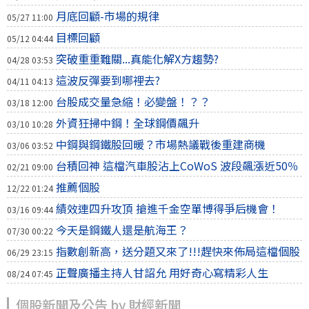
月底回顧-市場的規律
05/27 11:00
目標回顧
05/12 04:44
突破重重難關...真能化解X方趨勢?
04/28 03:53
這波反彈要到哪裡去?
04/11 04:13
台股成交量急縮！必變盤！？？
03/18 12:00
外資狂掃中鋼！全球鋼價飆升
03/10 10:28
中鋼與鋼鐵股回暖？市場熱議戰後重建商機
03/06 03:52
台積回神 這檔汽車股沾上CoWoS 波段飆漲近50％
02/21 09:00
推薦個股
12/22 01:24
績效連四升攻頂 搶進千金空單博得爭后機會！
03/16 09:44
今天是鋼鐵人還是航海王？
07/30 00:22
指數創新高，送分題又來了!!!趕快來佈局這檔個股
06/29 23:15
正聲廣播主持人甘詔允 用好奇心寫精彩人生
08/24 07:45
個股新聞及公告 by 財經新聞