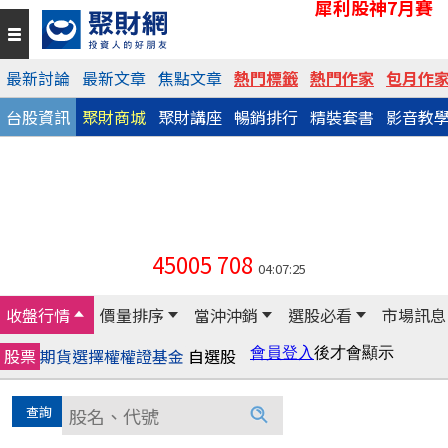
犀利股神7月賽
最新討論
最新文章
焦點文章
熱門標籤
熱門作家
包月作
台股資訊
聚財商城
聚財講座
暢銷排行
精裝套書
影音教
45005
708
04:07:25
收盤行情
價量排序
當沖沖銷
選股必看
市場訊息
股票
期貨
選擇權
權證
基金
自選股