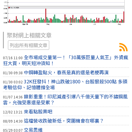
聚財網上相關文章
列出所有相關文章
全市場成交量第一！「30萬張巨量人氣王」外資瘋
07/16 11:00
狂大買，明天短沖須知！
中鋼轉盈點火，春燕是真的還是老梗再演
01/30 09:38
32K狂發抖！神山跌破1800、台股狠殺500點 多頭
01/30 03:02
考驗信仰、記憶體撐全場
鎳影重重！印尼減產引爆八千億天量下的不鏽鋼風
01/07 14:36
雲，允強受惠還是受累？
來看點股票吧
12/02 13:21
這檔營收跌破新低，突圍機會在哪裏？
08/09 14:30
交易思維
05/29 03:07