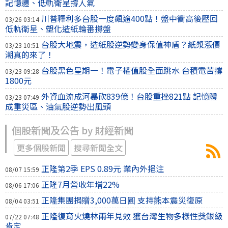
記憶體、低軌衛星撐人氣
川普釋利多台股一度飆逾400點！盤中衝高後壓回
03/26 03:14
低軌衛星、塑化造紙輪番撐盤
台股大地震，造紙股逆勢變身保值神盾？紙漿漲價
03/23 10:51
潮真的來了！
台股黑色星期一！電子權值股全面跳水 台積電苦撐
03/23 09:28
1800元
外資血流成河暴砍839億！台股重挫821點 記憶體
03/23 07:49
成重災區、油氣股逆勢出風頭
個股新聞及公告 by 財經新聞
更多個股新聞
搜尋新聞全文
正隆第2季 EPS 0.89元 業內外挹注
08/07 15:59
正隆7月營收年增22%
08/06 17:06
正隆集團捐贈3,000萬日圓 支持熊本震災復原
08/04 03:51
正隆復育火燒林兩年見效 獲台灣生物多樣性獎銀級
07/22 07:48
肯定