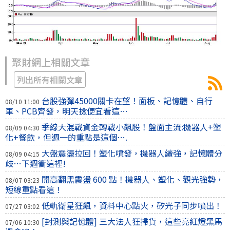
聚財網上相關文章
列出所有相關文章
台股強彈45000關卡在望！面板、記憶體、自行
08/10 11:00
車、PCB齊發，明天撿便宜看這…
季線大混戰資金轉戰小飆股！盤面主流:機器人+塑
08/09 04:30
化+餐飲，但週一的重點是這個….
大盤震盪拉回！塑化噴發，機器人續強，記憶體分
08/09 04:15
歧…下週衝這裡!
開高翻黑震盪 600 點！機器人、塑化、觀光強勢，
08/07 03:23
短線重點看這！
低軌衛星狂飆，資料中心點火，矽光子同步噴出！
07/27 03:02
[封測與記憶體] 三大法人狂掃貨，這些亮紅燈黑馬
07/06 10:30