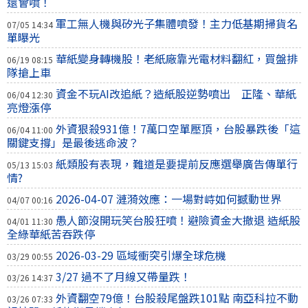
還會噴！
軍工無人機與矽光子集體噴發！主力低基期掃貨名
07/05 14:34
單曝光
華紙變身轉機股！老紙廠靠光電材料翻紅，買盤排
06/19 08:15
隊搶上車
資金不玩AI改追紙？造紙股逆勢噴出 正隆、華紙
06/04 12:30
亮燈漲停
外資狠殺931億！7萬口空單壓頂，台股暴跌後「這
06/04 11:00
關鍵支撐」是最後逃命波？
紙類股有表現，難道是要提前反應選舉廣告傳單行
05/13 15:03
情?
2026-04-07 漣漪效應：一場對峙如何撼動世界
04/07 00:16
愚人節沒開玩笑台股狂噴！避險資金大撤退 造紙股
04/01 11:30
全綠華紙苦吞跌停
2026-03-29 區域衝突引爆全球危機
03/29 00:55
3/27 過不了月線又帶量跌！
03/26 14:37
外資翻空79億！台股殺尾盤跌101點 南亞科拉不動
03/26 07:33