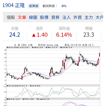
1904 正隆
紙業類
觀測熱度：
0％
個股
文章
線圖
股價
資券
法人
外資
主力
大戶
收盤
漲跌
漲跌幅
開盤
24.2
23.3
▲1.40
6.14%