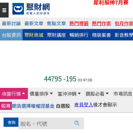
犀利股神7月賽
最新討論
最新文章
焦點文章
熱門標籤
熱門作家
包月作
台股資訊
聚財商城
聚財講座
暢銷排行
精裝套書
影音教
44795
-195
03:47:08
收盤行情
價量排序
當沖沖銷
選股必看
市場訊息
股票
期貨
選擇權
權證
基金
自選股